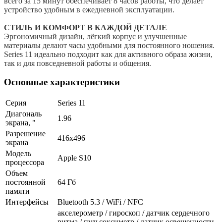
всего за 15 минут обеспечивает 8 часов работы, что делает
устройство удобным в ежедневной эксплуатации.
СТИЛЬ И КОМФОРТ В КАЖДОЙ ДЕТАЛЕ
Эргономичный дизайн, лёгкий корпус и улучшенные
материалы делают часы удобными для постоянного ношения.
Series 11 идеально подходит как для активного образа жизни,
так и для повседневной работы и общения.
Основные характеристики
Серия
Series 11
Диагональ
1.96
экрана, "
Разрешение
416х496
экрана
Модель
Apple S10
процессора
Объем
постоянной
64 Гб
памяти
Интерфейсы
Bluetooth 5.3 / WiFi / NFC
акселерометр / гироскоп / датчик сердечного
ритма / пульсоксиметр / датчик освещенности