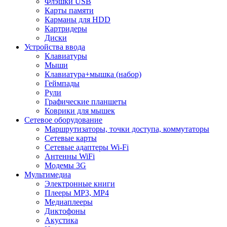
Флэшки USB
Карты памяти
Карманы для HDD
Картридеры
Диски
Устройства ввода
Клавиатуры
Мыши
Клавиатура+мышка (набор)
Геймпады
Рули
Графические планшеты
Коврики для мышек
Сетевое оборудование
Маршрутизаторы, точки доступа, коммутаторы
Сетевые карты
Сетевые адаптеры Wi-Fi
Антенны WiFi
Модемы 3G
Мультимедиа
Электронные книги
Плееры MP3, MP4
Медиаплееры
Диктофоны
Акустика