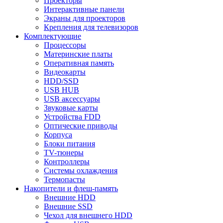
Проекторы
Интерактивные панели
Экраны для проекторов
Крепления для телевизоров
Комплектующие
Процессоры
Материнские платы
Оперативная память
Видеокарты
HDD/SSD
USB HUB
USB аксессуары
Звуковые карты
Устройства FDD
Оптические приводы
Корпуса
Блоки питания
TV-тюнеры
Контроллеры
Системы охлаждения
Термопасты
Накопители и флеш-память
Внешние HDD
Внешние SSD
Чехол для внешнего HDD