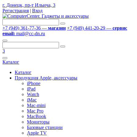
г. Донецк, пр-т Ильича, 3
Регистрация
|
Вход
+7 (949) 361-77-36 —
магазин
+7 (949) 441-20-29 —
сервис
email:
mail@cc-dn.ru
3
Каталог
Каталог
Продукция Apple, аксессуары
iPhone
iPad
Watch
iMac
Mac-mini
Mac Pro
MacBook
Мониторы
Базовые станции
Apple TV