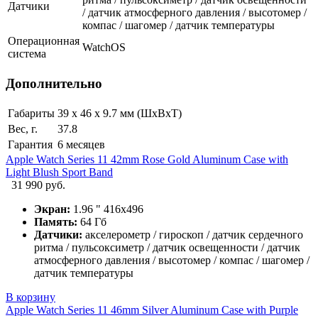
Датчики
/ датчик атмосферного давления / высотомер /
компас / шагомер / датчик температуры
Операционная
WatchOS
система
Дополнительно
Габариты
39 х 46 х 9.7 мм (ШхВхТ)
Вес, г.
37.8
Гарантия
6 месяцев
Apple Watch Series 11 42mm Rose Gold Aluminum Case with
Light Blush Sport Band
31 990 руб.
Экран:
1.96 " 416х496
Память:
64 Гб
Датчики:
акселерометр / гироскоп / датчик сердечного
ритма / пульсоксиметр / датчик освещенности / датчик
атмосферного давления / высотомер / компас / шагомер /
датчик температуры
В корзину
Apple Watch Series 11 46mm Silver Aluminum Case with Purple