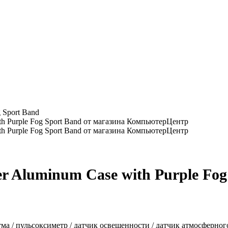
g Sport Band
er Aluminum Case with Purple Fog
тма / пульсоксиметр / датчик освещенности / датчик атмосферного