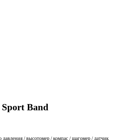
 Sport Band
 давления / высотомер / компас / шагомер / датчик