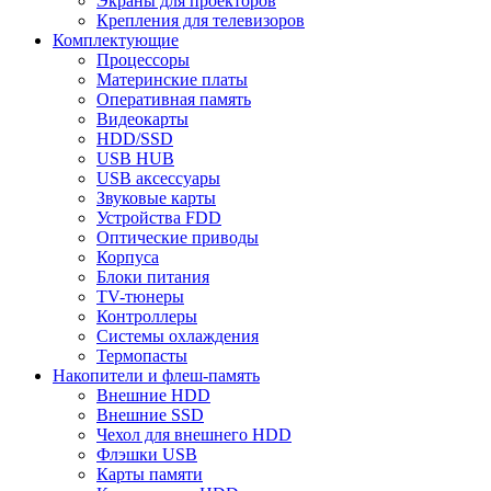
Экраны для проекторов
Крепления для телевизоров
Комплектующие
Процессоры
Материнские платы
Оперативная память
Видеокарты
HDD/SSD
USB HUB
USB аксессуары
Звуковые карты
Устройства FDD
Оптические приводы
Корпуса
Блоки питания
TV-тюнеры
Контроллеры
Системы охлаждения
Термопасты
Накопители и флеш-память
Внешние HDD
Внешние SSD
Чехол для внешнего HDD
Флэшки USB
Карты памяти