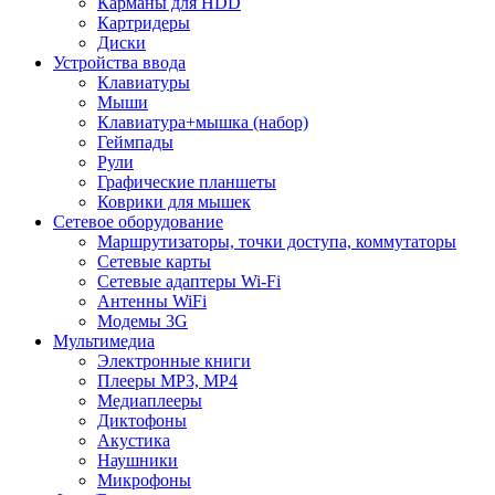
Карманы для HDD
Картридеры
Диски
Устройства ввода
Клавиатуры
Мыши
Клавиатура+мышка (набор)
Геймпады
Рули
Графические планшеты
Коврики для мышек
Сетевое оборудование
Маршрутизаторы, точки доступа, коммутаторы
Сетевые карты
Сетевые адаптеры Wi-Fi
Антенны WiFi
Модемы 3G
Мультимедиа
Электронные книги
Плееры MP3, MP4
Медиаплееры
Диктофоны
Акустика
Наушники
Микрофоны