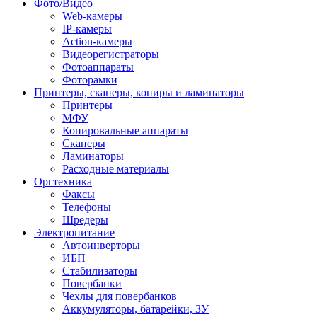
Фото/Видео
Web-камеры
IP-камеры
Action-камеры
Видеорегистраторы
Фотоаппараты
Фоторамки
Принтеры, сканеры, копиры и ламинаторы
Принтеры
МФУ
Копировальные аппараты
Сканеры
Ламинаторы
Расходные материалы
Оргтехника
Факсы
Телефоны
Шредеры
Электропитание
Автоинверторы
ИБП
Стабилизаторы
Повербанки
Чехлы для повербанков
Аккумуляторы, батарейки, ЗУ