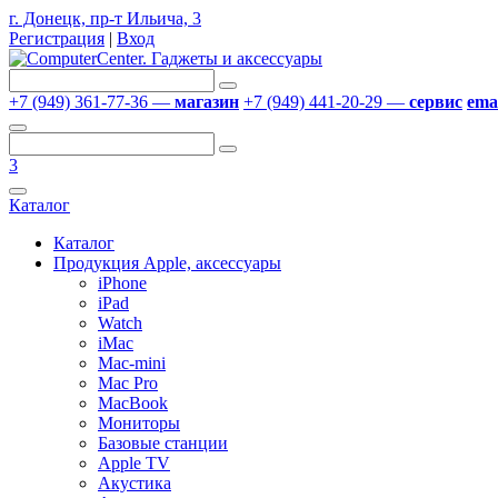
г. Донецк, пр-т Ильича, 3
Регистрация
|
Вход
+7 (949) 361-77-36 —
магазин
+7 (949) 441-20-29 —
сервис
emai
3
Каталог
Каталог
Продукция Apple, аксессуары
iPhone
iPad
Watch
iMac
Mac-mini
Mac Pro
MacBook
Мониторы
Базовые станции
Apple TV
Акустика