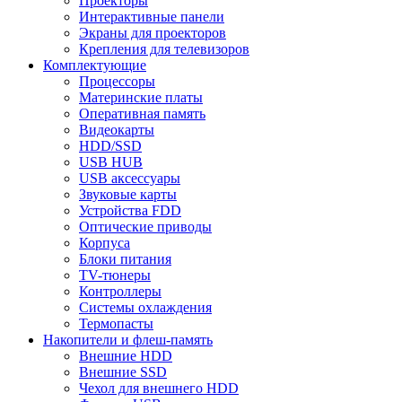
Проекторы
Интерактивные панели
Экраны для проекторов
Крепления для телевизоров
Комплектующие
Процессоры
Материнские платы
Оперативная память
Видеокарты
HDD/SSD
USB HUB
USB аксессуары
Звуковые карты
Устройства FDD
Оптические приводы
Корпуса
Блоки питания
TV-тюнеры
Контроллеры
Системы охлаждения
Термопасты
Накопители и флеш-память
Внешние HDD
Внешние SSD
Чехол для внешнего HDD