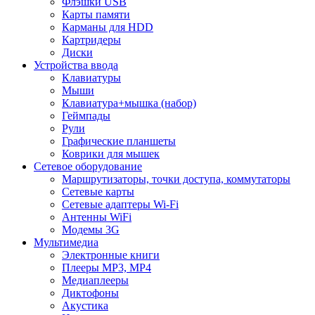
Флэшки USB
Карты памяти
Карманы для HDD
Картридеры
Диски
Устройства ввода
Клавиатуры
Мыши
Клавиатура+мышка (набор)
Геймпады
Рули
Графические планшеты
Коврики для мышек
Сетевое оборудование
Маршрутизаторы, точки доступа, коммутаторы
Сетевые карты
Сетевые адаптеры Wi-Fi
Антенны WiFi
Модемы 3G
Мультимедиа
Электронные книги
Плееры MP3, MP4
Медиаплееры
Диктофоны
Акустика