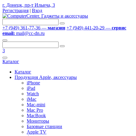
г. Донецк, пр-т Ильича, 3
Регистрация
|
Вход
+7 (949) 361-77-36 —
магазин
+7 (949) 441-20-29 —
сервис
email:
mail@cc-dn.ru
3
Каталог
Каталог
Продукция Apple, аксессуары
iPhone
iPad
Watch
iMac
Mac-mini
Mac Pro
MacBook
Мониторы
Базовые станции
Apple TV