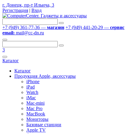
г. Донецк, пр-т Ильича, 3
Регистрация
|
Вход
+7 (949) 361-77-36 —
магазин
+7 (949) 441-20-29 —
сервис
email:
mail@cc-dn.ru
3
Каталог
Каталог
Продукция Apple, аксессуары
iPhone
iPad
Watch
iMac
Mac-mini
Mac Pro
MacBook
Мониторы
Базовые станции
Apple TV