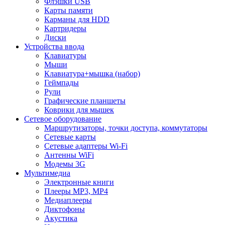
Флэшки USB
Карты памяти
Карманы для HDD
Картридеры
Диски
Устройства ввода
Клавиатуры
Мыши
Клавиатура+мышка (набор)
Геймпады
Рули
Графические планшеты
Коврики для мышек
Сетевое оборудование
Маршрутизаторы, точки доступа, коммутаторы
Сетевые карты
Сетевые адаптеры Wi-Fi
Антенны WiFi
Модемы 3G
Мультимедиа
Электронные книги
Плееры MP3, MP4
Медиаплееры
Диктофоны
Акустика