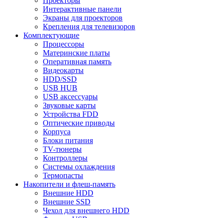
Проекторы
Интерактивные панели
Экраны для проекторов
Крепления для телевизоров
Комплектующие
Процессоры
Материнские платы
Оперативная память
Видеокарты
HDD/SSD
USB HUB
USB аксессуары
Звуковые карты
Устройства FDD
Оптические приводы
Корпуса
Блоки питания
TV-тюнеры
Контроллеры
Системы охлаждения
Термопасты
Накопители и флеш-память
Внешние HDD
Внешние SSD
Чехол для внешнего HDD