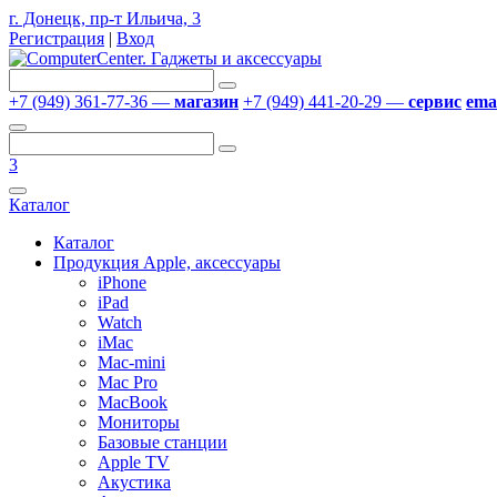
г. Донецк, пр-т Ильича, 3
Регистрация
|
Вход
+7 (949) 361-77-36 —
магазин
+7 (949) 441-20-29 —
сервис
emai
3
Каталог
Каталог
Продукция Apple, аксессуары
iPhone
iPad
Watch
iMac
Mac-mini
Mac Pro
MacBook
Мониторы
Базовые станции
Apple TV
Акустика