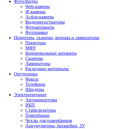
Фото/Видео
Web-камеры
IP-камеры
Action-камеры
Видеорегистраторы
Фотоаппараты
Фоторамки
Принтеры, сканеры, копиры и ламинаторы
Принтеры
МФУ
Копировальные аппараты
Сканеры
Ламинаторы
Расходные материалы
Оргтехника
Факсы
Телефоны
Шредеры
Электропитание
Автоинверторы
ИБП
Стабилизаторы
Повербанки
Чехлы для повербанков
Аккумуляторы, батарейки, ЗУ