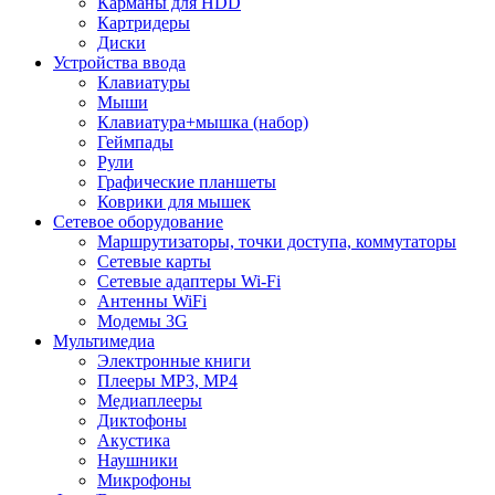
Карманы для HDD
Картридеры
Диски
Устройства ввода
Клавиатуры
Мыши
Клавиатура+мышка (набор)
Геймпады
Рули
Графические планшеты
Коврики для мышек
Сетевое оборудование
Маршрутизаторы, точки доступа, коммутаторы
Сетевые карты
Сетевые адаптеры Wi-Fi
Антенны WiFi
Модемы 3G
Мультимедиа
Электронные книги
Плееры MP3, MP4
Медиаплееры
Диктофоны
Акустика
Наушники
Микрофоны