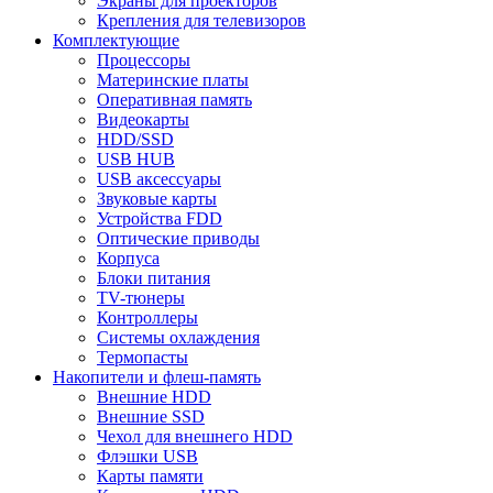
Экраны для проекторов
Крепления для телевизоров
Комплектующие
Процессоры
Материнские платы
Оперативная память
Видеокарты
HDD/SSD
USB HUB
USB аксессуары
Звуковые карты
Устройства FDD
Оптические приводы
Корпуса
Блоки питания
TV-тюнеры
Контроллеры
Системы охлаждения
Термопасты
Накопители и флеш-память
Внешние HDD
Внешние SSD
Чехол для внешнего HDD
Флэшки USB
Карты памяти