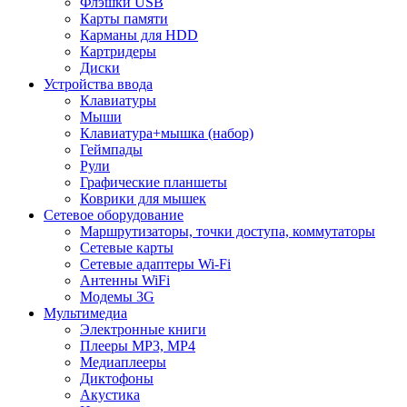
Флэшки USB
Карты памяти
Карманы для HDD
Картридеры
Диски
Устройства ввода
Клавиатуры
Мыши
Клавиатура+мышка (набор)
Геймпады
Рули
Графические планшеты
Коврики для мышек
Сетевое оборудование
Маршрутизаторы, точки доступа, коммутаторы
Сетевые карты
Сетевые адаптеры Wi-Fi
Антенны WiFi
Модемы 3G
Мультимедиа
Электронные книги
Плееры MP3, MP4
Медиаплееры
Диктофоны
Акустика