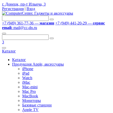
г. Донецк, пр-т Ильича, 3
Регистрация
|
Вход
+7 (949) 361-77-36 —
магазин
+7 (949) 441-20-29 —
сервис
email:
mail@cc-dn.ru
3
Каталог
Каталог
Продукция Apple, аксессуары
iPhone
iPad
Watch
iMac
Mac-mini
Mac Pro
MacBook
Мониторы
Базовые станции
Apple TV