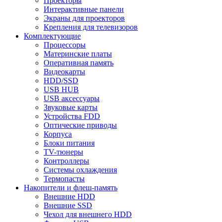
Проекторы
Интерактивные панели
Экраны для проекторов
Крепления для телевизоров
Комплектующие
Процессоры
Материнские платы
Оперативная память
Видеокарты
HDD/SSD
USB HUB
USB аксессуары
Звуковые карты
Устройства FDD
Оптические приводы
Корпуса
Блоки питания
TV-тюнеры
Контроллеры
Системы охлаждения
Термопасты
Накопители и флеш-память
Внешние HDD
Внешние SSD
Чехол для внешнего HDD