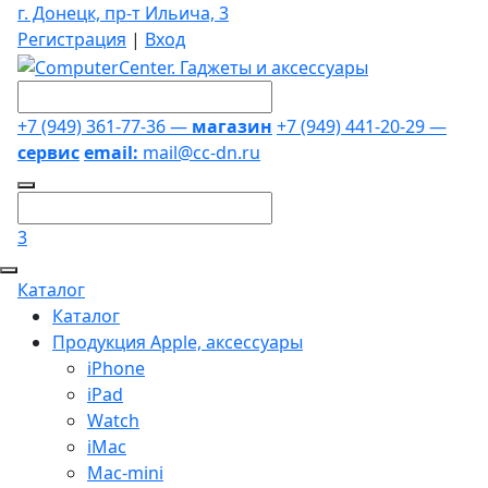
г. Донецк, пр-т Ильича, 3
Регистрация
|
Вход
+7 (949) 361-77-36 —
магазин
+7 (949) 441-20-29 —
сервис
email:
mail@cc-dn.ru
3
Каталог
Каталог
Продукция Apple, аксессуары
iPhone
iPad
Watch
iMac
Mac-mini