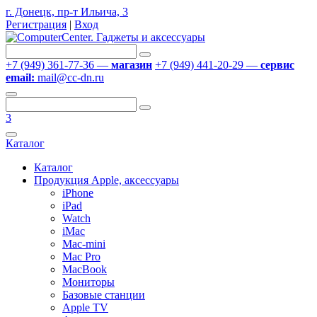
г. Донецк, пр-т Ильича, 3
Регистрация
|
Вход
+7 (949) 361-77-36 —
магазин
+7 (949) 441-20-29 —
сервис
email:
mail@cc-dn.ru
3
Каталог
Каталог
Продукция Apple, аксессуары
iPhone
iPad
Watch
iMac
Mac-mini
Mac Pro
MacBook
Мониторы
Базовые станции
Apple TV