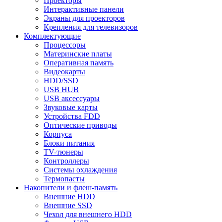
Проекторы
Интерактивные панели
Экраны для проекторов
Крепления для телевизоров
Комплектующие
Процессоры
Материнские платы
Оперативная память
Видеокарты
HDD/SSD
USB HUB
USB аксессуары
Звуковые карты
Устройства FDD
Оптические приводы
Корпуса
Блоки питания
TV-тюнеры
Контроллеры
Системы охлаждения
Термопасты
Накопители и флеш-память
Внешние HDD
Внешние SSD
Чехол для внешнего HDD