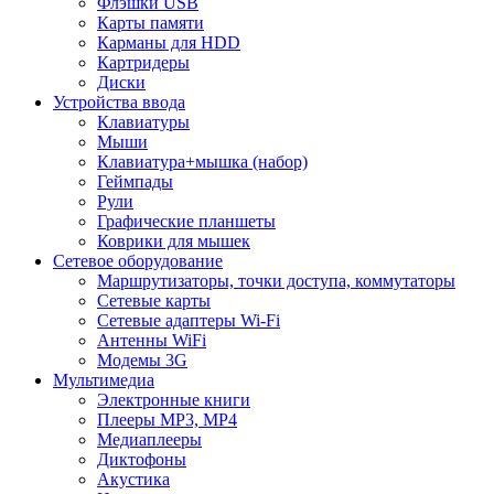
Флэшки USB
Карты памяти
Карманы для HDD
Картридеры
Диски
Устройства ввода
Клавиатуры
Мыши
Клавиатура+мышка (набор)
Геймпады
Рули
Графические планшеты
Коврики для мышек
Сетевое оборудование
Маршрутизаторы, точки доступа, коммутаторы
Сетевые карты
Сетевые адаптеры Wi-Fi
Антенны WiFi
Модемы 3G
Мультимедиа
Электронные книги
Плееры MP3, MP4
Медиаплееры
Диктофоны
Акустика