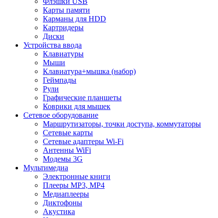
Флэшки USB
Карты памяти
Карманы для HDD
Картридеры
Диски
Устройства ввода
Клавиатуры
Мыши
Клавиатура+мышка (набор)
Геймпады
Рули
Графические планшеты
Коврики для мышек
Сетевое оборудование
Маршрутизаторы, точки доступа, коммутаторы
Сетевые карты
Сетевые адаптеры Wi-Fi
Антенны WiFi
Модемы 3G
Мультимедиа
Электронные книги
Плееры MP3, MP4
Медиаплееры
Диктофоны
Акустика