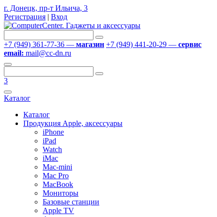
г. Донецк, пр-т Ильича, 3
Регистрация
|
Вход
+7 (949) 361-77-36 —
магазин
+7 (949) 441-20-29 —
сервис
email:
mail@cc-dn.ru
3
Каталог
Каталог
Продукция Apple, аксессуары
iPhone
iPad
Watch
iMac
Mac-mini
Mac Pro
MacBook
Мониторы
Базовые станции
Apple TV