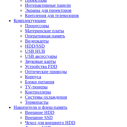
Проекторы
Интерактивные панели
Экраны для проекторов
Крепления для телевизоров
Комплектующие
Процессоры
Материнские платы
Оперативная память
Видеокарты
HDD/SSD
USB HUB
USB аксессуары
Звуковые карты
Устройства FDD
Оптические приводы
Корпуса
Блоки питания
TV-тюнеры
Контроллеры
Системы охлаждения
Термопасты
Накопители и флеш-память
Внешние HDD
Внешние SSD
Чехол для внешнего HDD