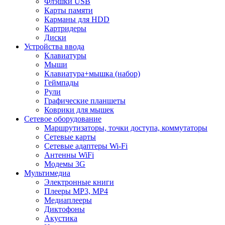
Флэшки USB
Карты памяти
Карманы для HDD
Картридеры
Диски
Устройства ввода
Клавиатуры
Мыши
Клавиатура+мышка (набор)
Геймпады
Рули
Графические планшеты
Коврики для мышек
Сетевое оборудование
Маршрутизаторы, точки доступа, коммутаторы
Сетевые карты
Сетевые адаптеры Wi-Fi
Антенны WiFi
Модемы 3G
Мультимедиа
Электронные книги
Плееры MP3, MP4
Медиаплееры
Диктофоны
Акустика