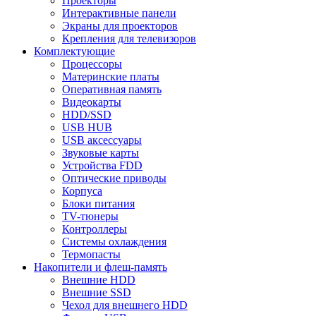
Проекторы
Интерактивные панели
Экраны для проекторов
Крепления для телевизоров
Комплектующие
Процессоры
Материнские платы
Оперативная память
Видеокарты
HDD/SSD
USB HUB
USB аксессуары
Звуковые карты
Устройства FDD
Оптические приводы
Корпуса
Блоки питания
TV-тюнеры
Контроллеры
Системы охлаждения
Термопасты
Накопители и флеш-память
Внешние HDD
Внешние SSD
Чехол для внешнего HDD