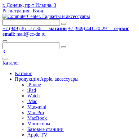
г. Донецк, пр-т Ильича, 3
Регистрация
|
Вход
+7 (949) 361-77-36 —
магазин
+7 (949) 441-20-29 —
сервис
email:
mail@cc-dn.ru
3
Каталог
Каталог
Продукция Apple, аксессуары
iPhone
iPad
Watch
iMac
Mac-mini
Mac Pro
MacBook
Мониторы
Базовые станции
Apple TV