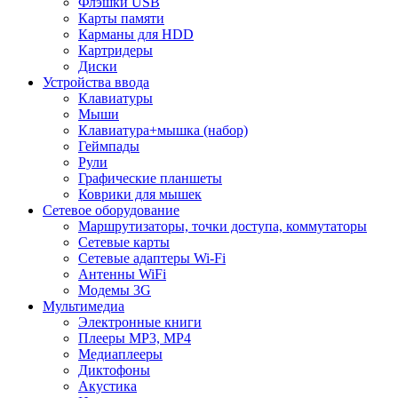
Флэшки USB
Карты памяти
Карманы для HDD
Картридеры
Диски
Устройства ввода
Клавиатуры
Мыши
Клавиатура+мышка (набор)
Геймпады
Рули
Графические планшеты
Коврики для мышек
Сетевое оборудование
Маршрутизаторы, точки доступа, коммутаторы
Сетевые карты
Сетевые адаптеры Wi-Fi
Антенны WiFi
Модемы 3G
Мультимедиа
Электронные книги
Плееры MP3, MP4
Медиаплееры
Диктофоны
Акустика