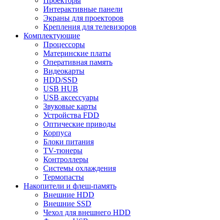
Проекторы
Интерактивные панели
Экраны для проекторов
Крепления для телевизоров
Комплектующие
Процессоры
Материнские платы
Оперативная память
Видеокарты
HDD/SSD
USB HUB
USB аксессуары
Звуковые карты
Устройства FDD
Оптические приводы
Корпуса
Блоки питания
TV-тюнеры
Контроллеры
Системы охлаждения
Термопасты
Накопители и флеш-память
Внешние HDD
Внешние SSD
Чехол для внешнего HDD