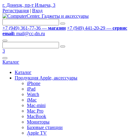
г. Донецк, пр-т Ильича, 3
Регистрация
|
Вход
+7 (949) 361-77-36 —
магазин
+7 (949) 441-20-29 —
сервис
email:
mail@cc-dn.ru
3
Каталог
Каталог
Продукция Apple, аксессуары
iPhone
iPad
Watch
iMac
Mac-mini
Mac Pro
MacBook
Мониторы
Базовые станции
Apple TV