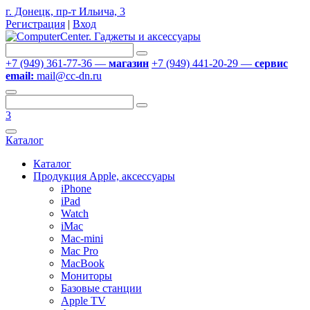
г. Донецк, пр-т Ильича, 3
Регистрация
|
Вход
+7 (949) 361-77-36 —
магазин
+7 (949) 441-20-29 —
сервис
email:
mail@cc-dn.ru
3
Каталог
Каталог
Продукция Apple, аксессуары
iPhone
iPad
Watch
iMac
Mac-mini
Mac Pro
MacBook
Мониторы
Базовые станции
Apple TV