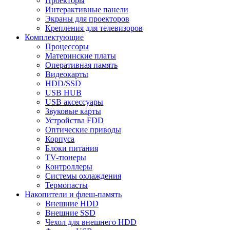
Проекторы
Интерактивные панели
Экраны для проекторов
Крепления для телевизоров
Комплектующие
Процессоры
Материнские платы
Оперативная память
Видеокарты
HDD/SSD
USB HUB
USB аксессуары
Звуковые карты
Устройства FDD
Оптические приводы
Корпуса
Блоки питания
TV-тюнеры
Контроллеры
Системы охлаждения
Термопасты
Накопители и флеш-память
Внешние HDD
Внешние SSD
Чехол для внешнего HDD