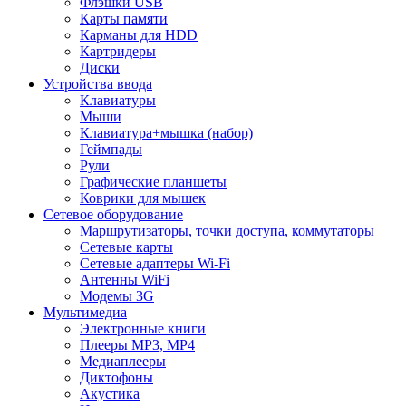
Флэшки USB
Карты памяти
Карманы для HDD
Картридеры
Диски
Устройства ввода
Клавиатуры
Мыши
Клавиатура+мышка (набор)
Геймпады
Рули
Графические планшеты
Коврики для мышек
Сетевое оборудование
Маршрутизаторы, точки доступа, коммутаторы
Сетевые карты
Сетевые адаптеры Wi-Fi
Антенны WiFi
Модемы 3G
Мультимедиа
Электронные книги
Плееры MP3, MP4
Медиаплееры
Диктофоны
Акустика