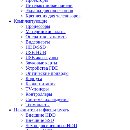
Проекторы
Интерактивные панели
Экраны для проекторов
Крепления для телевизоров
Комплектующие
Процессоры
Материнские платы
Оперативная память
Видеокарты
HDD/SSD
USB HUB
USB аксессуары
Звуковые карты
Устройства FDD
Оптические приводы
Корпуса
Блоки питания
TV-тюнеры
Контроллеры
Системы охлаждения
Термопасты
Накопители и флеш-память
Внешние HDD
Внешние SSD
Чехол для внешнего HDD