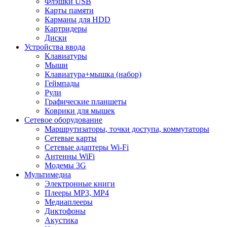
Флэшки USB
Карты памяти
Карманы для HDD
Картридеры
Диски
Устройства ввода
Клавиатуры
Мыши
Клавиатура+мышка (набор)
Геймпады
Рули
Графические планшеты
Коврики для мышек
Сетевое оборудование
Маршрутизаторы, точки доступа, коммутаторы
Сетевые карты
Сетевые адаптеры Wi-Fi
Антенны WiFi
Модемы 3G
Мультимедиа
Электронные книги
Плееры MP3, MP4
Медиаплееры
Диктофоны
Акустика