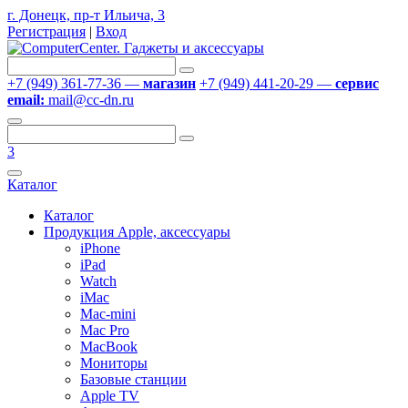
г. Донецк, пр-т Ильича, 3
Регистрация
|
Вход
+7 (949) 361-77-36 —
магазин
+7 (949) 441-20-29 —
сервис
email:
mail@cc-dn.ru
3
Каталог
Каталог
Продукция Apple, аксессуары
iPhone
iPad
Watch
iMac
Mac-mini
Mac Pro
MacBook
Мониторы
Базовые станции
Apple TV