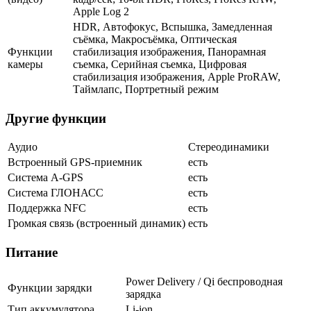
Apple Log 2
HDR, Автофокус, Вспышка, Замедленная
съёмка, Макросъёмка, Оптическая
Функции
стабилизация изображения, Панорамная
камеры
съемка, Серийная съемка, Цифровая
стабилизация изображения, Apple ProRAW,
Таймлапс, Портретный режим
Другие функции
Аудио
Стереодинамики
Встроенный GPS-приемник
есть
Cистема A-GPS
есть
Система ГЛОНАСС
есть
Поддержка NFC
есть
Громкая связь (встроенный динамик)
есть
Питание
Power Delivery / Qi беспроводная
Функции зарядки
зарядка
Тип аккумулятора
Li-ion