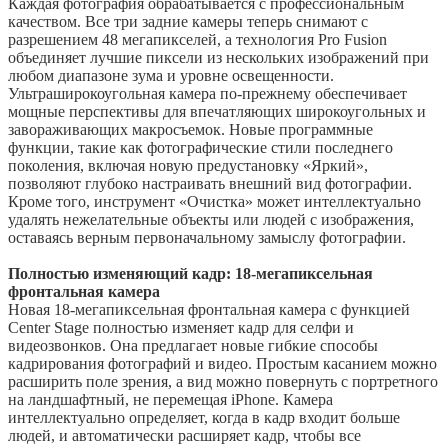
Каждая фотография обрабатывается с профессиональным
качеством. Все три задние камеры теперь снимают с
разрешением 48 мегапикселей, а технология Pro Fusion
объединяет лучшие пиксели из нескольких изображений при
любом диапазоне зума и уровне освещенности.
Ультраширокоугольная камера по-прежнему обеспечивает
мощные перспективы для впечатляющих широкоугольных и
завораживающих макросъемок. Новые программные
функции, такие как фотографические стили последнего
поколения, включая новую предустановку «Яркий»,
позволяют глубоко настраивать внешний вид фотографии.
Кроме того, инструмент «Очистка» может интеллектуально
удалять нежелательные объекты или людей с изображения,
оставаясь верным первоначальному замыслу фотографии.
Полностью изменяющий кадр: 18-мегапиксельная
фронтальная камера
Новая 18-мегапиксельная фронтальная камера с функцией
Center Stage полностью изменяет кадр для селфи и
видеозвонков. Она предлагает новые гибкие способы
кадрирования фотографий и видео. Простым касанием можно
расширить поле зрения, а вид можно повернуть с портретного
на ландшафтный, не перемещая iPhone. Камера
интеллектуально определяет, когда в кадр входит больше
людей, и автоматически расширяет кадр, чтобы все