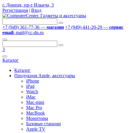
г. Донецк, пр-т Ильича, 3
Регистрация
|
Вход
+7 (949) 361-77-36 —
магазин
+7 (949) 441-20-29 —
сервис
email:
mail@cc-dn.ru
3
Каталог
Каталог
Продукция Apple, аксессуары
iPhone
iPad
Watch
iMac
Mac-mini
Mac Pro
MacBook
Мониторы
Базовые станции
Apple TV