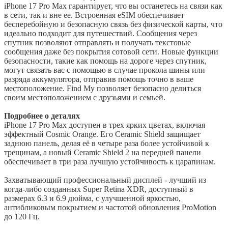
iPhone 17 Pro Max гарантирует, что вы останетесь на связи как
в сети, так и вне ее. Встроенная eSIM обеспечивает
бесперебойную и безопасную связь без физической карты, что
идеально подходит для путешествий. Сообщения через
спутник позволяют отправлять и получать текстовые
сообщения даже без покрытия сотовой сети. Новые функции
безопасности, такие как помощь на дороге через спутник,
могут связать вас с помощью в случае прокола шины или
разряда аккумулятора, отправив помощь точно в ваше
местоположение. Find My позволяет безопасно делиться
своим местоположением с друзьями и семьей.
Подробнее о деталях
iPhone 17 Pro Max доступен в трех ярких цветах, включая
эффектный Cosmic Orange. Его Ceramic Shield защищает
заднюю панель, делая её в четыре раза более устойчивой к
трещинам, а новый Ceramic Shield 2 на передней панели
обеспечивает в три раза лучшую устойчивость к царапинам.
Захватывающий профессиональный дисплей - лучший из
когда-либо созданных Super Retina XDR, доступный в
размерах 6.3 и 6.9 дюйма, с улучшенной яркостью,
антибликовым покрытием и частотой обновления ProMotion
до 120 Гц.