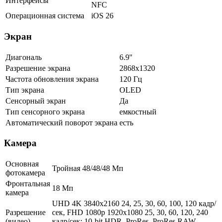
Интерфейсы
NFC
Операционная система
iOS 26
Экран
Диагональ
6.9''
Разрешение экрана
2868x1320
Частота обновления экрана
120 Гц
Тип экрана
OLED
Сенсорный экран
Да
Тип сенсорного экрана
емкостный
Автоматический поворот экрана
есть
Камера
Основная
Тройная 48/48/48 Мп
фотокамера
Фронтальная
18 Мп
камера
UHD 4K 3840x2160 24, 25, 30, 60, 100, 120 кадр/
Разрешение
сек, FHD 1080p 1920x1080 25, 30, 60, 120, 240
(видео)
кадр/сек; 10-bit HDR, ProRes, ProRes RAW,