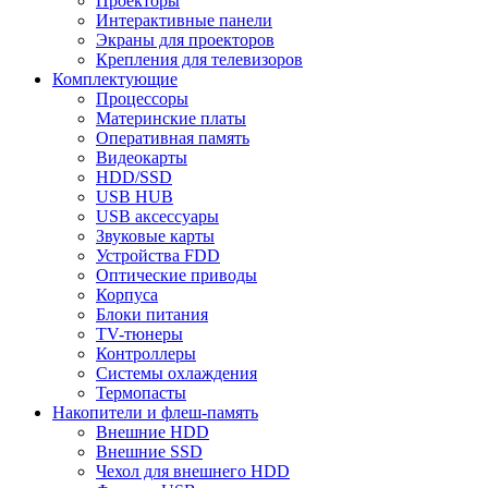
Проекторы
Интерактивные панели
Экраны для проекторов
Крепления для телевизоров
Комплектующие
Процессоры
Материнские платы
Оперативная память
Видеокарты
HDD/SSD
USB HUB
USB аксессуары
Звуковые карты
Устройства FDD
Оптические приводы
Корпуса
Блоки питания
TV-тюнеры
Контроллеры
Системы охлаждения
Термопасты
Накопители и флеш-память
Внешние HDD
Внешние SSD
Чехол для внешнего HDD