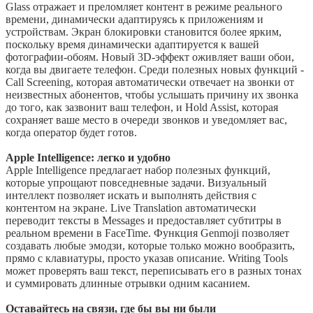
Glass отражает и преломляет контент в режиме реального
времени, динамически адаптируясь к приложениям и
устройствам. Экран блокировки становится более ярким,
поскольку время динамически адаптируется к вашей
фотографии-обоям. Новый 3D-эффект оживляет ваши обои,
когда вы двигаете телефон. Среди полезных новых функций -
Call Screening, которая автоматически отвечает на звонки от
неизвестных абонентов, чтобы услышать причину их звонка
до того, как зазвонит ваш телефон, и Hold Assist, которая
сохраняет ваше место в очереди звонков и уведомляет вас,
когда оператор будет готов.
Apple Intelligence: легко и удобно
Apple Intelligence предлагает набор полезных функций,
которые упрощают повседневные задачи. Визуальный
интеллект позволяет искать и выполнять действия с
контентом на экране. Live Translation автоматически
переводит тексты в Messages и предоставляет субтитры в
реальном времени в FaceTime. Функция Genmoji позволяет
создавать любые эмодзи, которые только можно вообразить,
прямо с клавиатуры, просто указав описание. Writing Tools
может проверять ваш текст, переписывать его в разных тонах
и суммировать длинные отрывки одним касанием.
Оставайтесь на связи, где бы вы ни были