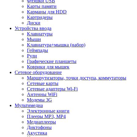
Флэшки USB
Карты памяти
Карманы для HDD
Картридеры
Диски
Устройства ввода
Клавиатуры
Мыши
Клавиатура+мышка (набор)
Геймпады
Рули
Графические планшеты
Коврики для мышек
Сетевое оборудование
Маршрутизаторы, точки доступа, коммутаторы
Сетевые карты
Сетевые адаптеры Wi-Fi
Антенны WiFi
Модемы 3G
Мультимедиа
Электронные книги
Плееры MP3, MP4
Медиаплееры
Диктофоны
Акустика