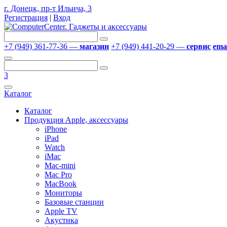
г. Донецк, пр-т Ильича, 3
Регистрация
|
Вход
+7 (949) 361-77-36 —
магазин
+7 (949) 441-20-29 —
сервис
emai
3
Каталог
Каталог
Продукция Apple, аксессуары
iPhone
iPad
Watch
iMac
Mac-mini
Mac Pro
MacBook
Мониторы
Базовые станции
Apple TV
Акустика