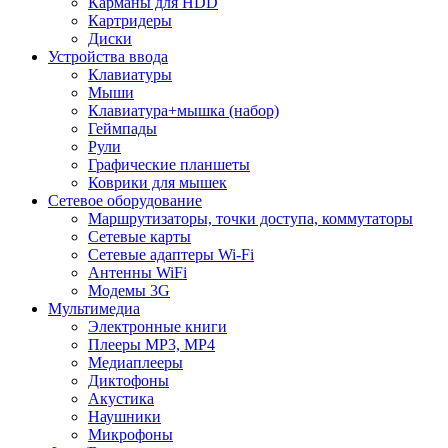
Карманы для HDD
Картридеры
Диски
Устройства ввода
Клавиатуры
Мыши
Клавиатура+мышка (набор)
Геймпады
Рули
Графические планшеты
Коврики для мышек
Сетевое оборудование
Маршрутизаторы, точки доступа, коммутаторы
Сетевые карты
Сетевые адаптеры Wi-Fi
Антенны WiFi
Модемы 3G
Мультимедиа
Электронные книги
Плееры MP3, MP4
Медиаплееры
Диктофоны
Акустика
Наушники
Микрофоны