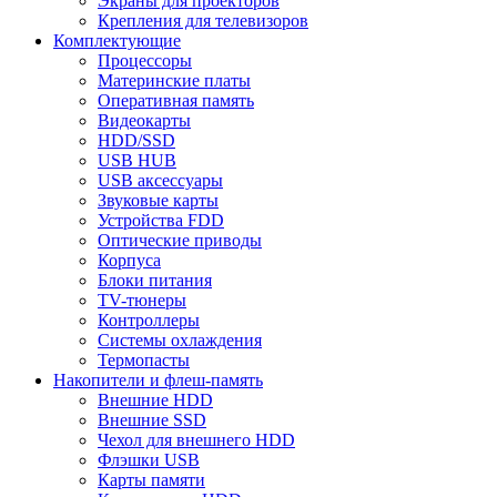
Экраны для проекторов
Крепления для телевизоров
Комплектующие
Процессоры
Материнские платы
Оперативная память
Видеокарты
HDD/SSD
USB HUB
USB аксессуары
Звуковые карты
Устройства FDD
Оптические приводы
Корпуса
Блоки питания
TV-тюнеры
Контроллеры
Системы охлаждения
Термопасты
Накопители и флеш-память
Внешние HDD
Внешние SSD
Чехол для внешнего HDD
Флэшки USB
Карты памяти