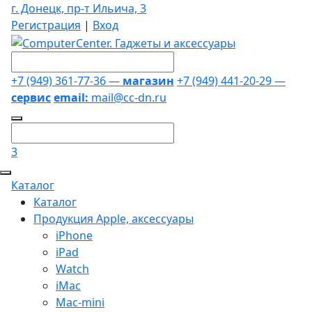
г. Донецк, пр-т Ильича, 3
Регистрация
|
Вход
+7 (949) 361-77-36 —
магазин
+7 (949) 441-20-29 —
сервис
email:
mail@cc-dn.ru
3
Каталог
Каталог
Продукция Apple, аксессуары
iPhone
iPad
Watch
iMac
Mac-mini