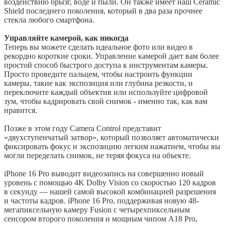
воздействию брызг, воде и пыли. Он также имеет наш Ceramic
Shield последнего поколения, который в два раза прочнее
стекла любого смартфона.
Управляйте камерой, как никогда
Теперь вы можете сделать идеальное фото или видео в
рекордно короткие сроки. Управление камерой дает вам более
простой способ быстрого доступа к инструментам камеры.
Просто проведите пальцем, чтобы настроить функции
камеры, такие как экспозиция или глубина резкости, и
переключите каждый объектив или используйте цифровой
зум, чтобы кадрировать свой снимок - именно так, как вам
нравится.
Позже в этом году Camera Control представит
«двухступенчатый затвор», который позволяет автоматически
фиксировать фокус и экспозицию легким нажатием, чтобы вы
могли переделать снимок, не теряя фокуса на объекте.
iPhone 16 Pro выводит видеозапись на совершенно новый
уровень с помощью 4K Dolby Vision со скоростью 120 кадров
в секунду — нашей самой высокой комбинацией разрешения
и частоты кадров. iPhone 16 Pro, поддерживая новую 48-
мегапиксельную камеру Fusion с четырехпиксельным
сенсором второго поколения и мощным чипом A18 Pro,