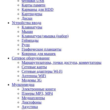
Флэшки USB
Карты памяти
Карманы для HDD
Картридеры
Диски
Устройства ввода
Клавиатуры
Мыши
Клавиатура+мышка (набор)
Геймпады
Рули
Графические планшеты
Коврики для мышек
Сетевое оборудование
Маршрутизаторы, точки доступа, коммутаторы
Сетевые карты
Сетевые адаптеры Wi-Fi
Антенны WiFi
Модемы 3G
Мультимедиа
Электронные книги
Плееры MP3, MP4
Медиаплееры
Диктофоны
Акустика