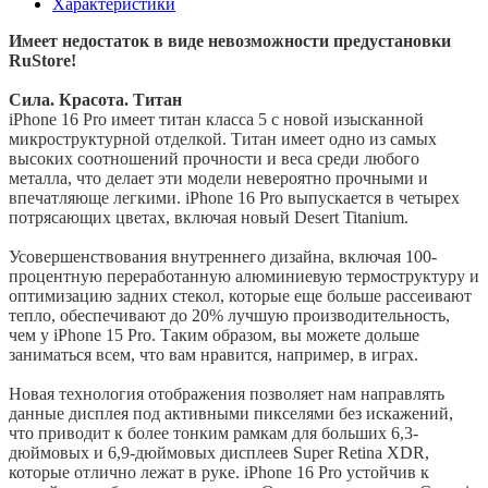
Характеристики
Имеет недостаток в виде невозможности предустановки
RuStore!
Сила. Красота. Титан
iPhone 16 Pro имеет титан класса 5 с новой изысканной
микроструктурной отделкой. Титан имеет одно из самых
высоких соотношений прочности и веса среди любого
металла, что делает эти модели невероятно прочными и
впечатляюще легкими. iPhone 16 Pro выпускается в четырех
потрясающих цветах, включая новый Desert Titanium.
Усовершенствования внутреннего дизайна, включая 100-
процентную переработанную алюминиевую термоструктуру и
оптимизацию задних стекол, которые еще больше рассеивают
тепло, обеспечивают до 20% лучшую производительность,
чем у iPhone 15 Pro. Таким образом, вы можете дольше
заниматься всем, что вам нравится, например, в играх.
Новая технология отображения позволяет нам направлять
данные дисплея под активными пикселями без искажений,
что приводит к более тонким рамкам для больших 6,3-
дюймовых и 6,9-дюймовых дисплеев Super Retina XDR,
которые отлично лежат в руке. iPhone 16 Pro устойчив к