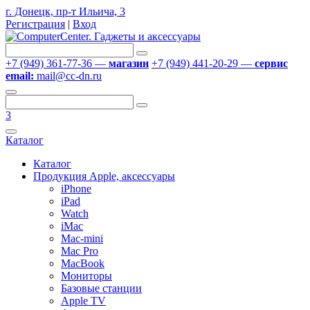
г. Донецк, пр-т Ильича, 3
Регистрация
|
Вход
+7 (949) 361-77-36 —
магазин
+7 (949) 441-20-29 —
сервис
email:
mail@cc-dn.ru
3
Каталог
Каталог
Продукция Apple, аксессуары
iPhone
iPad
Watch
iMac
Mac-mini
Mac Pro
MacBook
Мониторы
Базовые станции
Apple TV