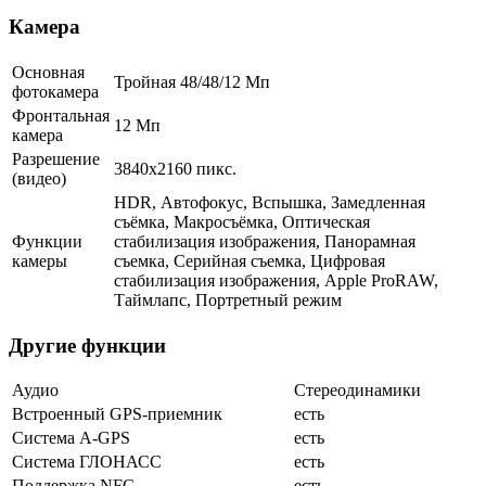
Камера
Основная
Тройная 48/48/12 Мп
фотокамера
Фронтальная
12 Мп
камера
Разрешение
3840x2160 пикс.
(видео)
HDR, Автофокус, Вспышка, Замедленная
съёмка, Макросъёмка, Оптическая
Функции
стабилизация изображения, Панорамная
камеры
съемка, Серийная съемка, Цифровая
стабилизация изображения, Apple ProRAW,
Таймлапс, Портретный режим
Другие функции
Аудио
Стереодинамики
Встроенный GPS-приемник
есть
Cистема A-GPS
есть
Система ГЛОНАСС
есть
Поддержка NFC
есть