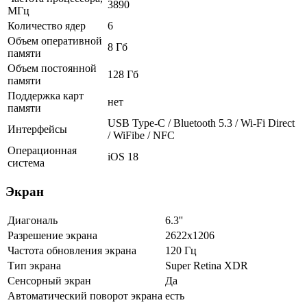
3890
МГц
Количество ядер
6
Объем оперативной
8 Гб
памяти
Объем постоянной
128 Гб
памяти
Поддержка карт
нет
памяти
USB Type-C / Bluetooth 5.3 / Wi-Fi Direct
Интерфейсы
/ WiFibe / NFC
Операционная
iOS 18
система
Экран
Диагональ
6.3''
Разрешение экрана
2622x1206
Частота обновления экрана
120 Гц
Тип экрана
Super Retina XDR
Сенсорный экран
Да
Автоматический поворот экрана
есть