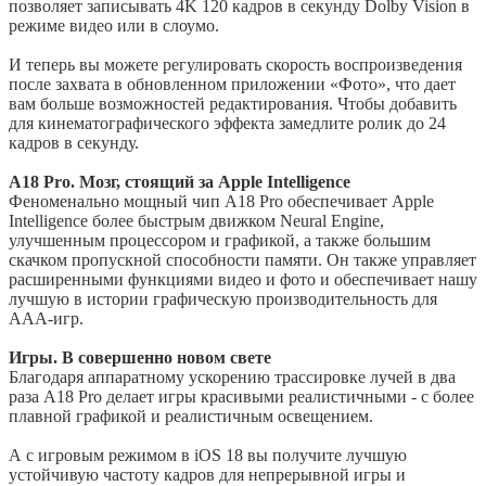
позволяет записывать 4K 120 кадров в секунду Dolby Vision в
режиме видео или в слоумо.
И теперь вы можете регулировать скорость воспроизведения
после захвата в обновленном приложении «Фото», что дает
вам больше возможностей редактирования. Чтобы добавить
для кинематографического эффекта замедлите ролик до 24
кадров в секунду.
A18 Pro. Мозг, стоящий за Apple Intelligence
Феноменально мощный чип A18 Pro обеспечивает Apple
Intelligence более быстрым движком Neural Engine,
улучшенным процессором и графикой, а также большим
скачком пропускной способности памяти. Он также управляет
расширенными функциями видео и фото и обеспечивает нашу
лучшую в истории графическую производительность для
ААА-игр.
Игры. В совершенно новом свете
Благодаря аппаратному ускорению трассировке лучей в два
раза A18 Pro делает игры красивыми реалистичными - с более
плавной графикой и реалистичным освещением.
А с игровым режимом в iOS 18 вы получите лучшую
устойчивую частоту кадров для непрерывной игры и