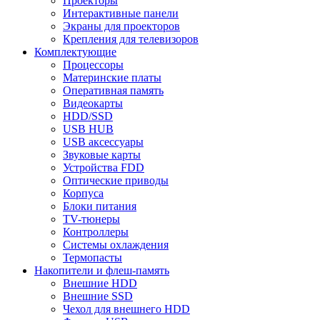
Проекторы
Интерактивные панели
Экраны для проекторов
Крепления для телевизоров
Комплектующие
Процессоры
Материнские платы
Оперативная память
Видеокарты
HDD/SSD
USB HUB
USB аксессуары
Звуковые карты
Устройства FDD
Оптические приводы
Корпуса
Блоки питания
TV-тюнеры
Контроллеры
Системы охлаждения
Термопасты
Накопители и флеш-память
Внешние HDD
Внешние SSD
Чехол для внешнего HDD