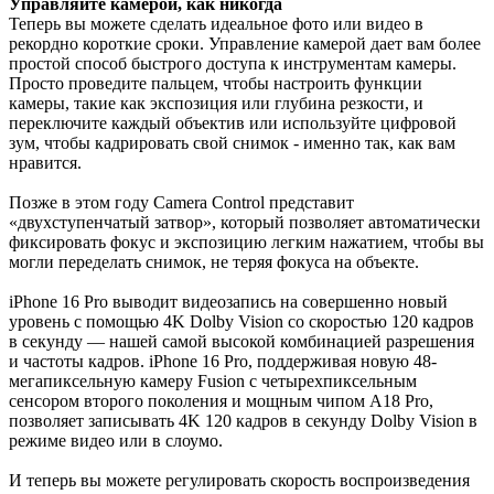
Управляйте камерой, как никогда
Теперь вы можете сделать идеальное фото или видео в
рекордно короткие сроки. Управление камерой дает вам более
простой способ быстрого доступа к инструментам камеры.
Просто проведите пальцем, чтобы настроить функции
камеры, такие как экспозиция или глубина резкости, и
переключите каждый объектив или используйте цифровой
зум, чтобы кадрировать свой снимок - именно так, как вам
нравится.
Позже в этом году Camera Control представит
«двухступенчатый затвор», который позволяет автоматически
фиксировать фокус и экспозицию легким нажатием, чтобы вы
могли переделать снимок, не теряя фокуса на объекте.
iPhone 16 Pro выводит видеозапись на совершенно новый
уровень с помощью 4K Dolby Vision со скоростью 120 кадров
в секунду — нашей самой высокой комбинацией разрешения
и частоты кадров. iPhone 16 Pro, поддерживая новую 48-
мегапиксельную камеру Fusion с четырехпиксельным
сенсором второго поколения и мощным чипом A18 Pro,
позволяет записывать 4K 120 кадров в секунду Dolby Vision в
режиме видео или в слоумо.
И теперь вы можете регулировать скорость воспроизведения