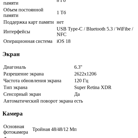
8 Гб
памяти
Объем постоянной
1 Тб
памяти
Поддержка карт памяти
нет
USB Type-C / Bluetooth 5.3 / WiFibe /
Интерфейсы
NFC
Операционная система
iOS 18
Экран
Диагональ
6.3''
Разрешение экрана
2622x1206
Частота обновления экрана
120 Гц
Тип экрана
Super Retina XDR
Сенсорный экран
Да
Автоматический поворот экрана
есть
Камера
Основная
Тройная 48/48/12 Мп
фотокамера