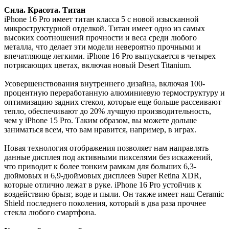
Сила. Красота. Титан
iPhone 16 Pro имеет титан класса 5 с новой изысканной
микроструктурной отделкой. Титан имеет одно из самых
высоких соотношений прочности и веса среди любого
металла, что делает эти модели невероятно прочными и
впечатляюще легкими. iPhone 16 Pro выпускается в четырех
потрясающих цветах, включая новый Desert Titanium.
Усовершенствования внутреннего дизайна, включая 100-
процентную переработанную алюминиевую термоструктуру и
оптимизацию задних стекол, которые еще больше рассеивают
тепло, обеспечивают до 20% лучшую производительность,
чем у iPhone 15 Pro. Таким образом, вы можете дольше
заниматься всем, что вам нравится, например, в играх.
Новая технология отображения позволяет нам направлять
данные дисплея под активными пикселями без искажений,
что приводит к более тонким рамкам для больших 6,3-
дюймовых и 6,9-дюймовых дисплеев Super Retina XDR,
которые отлично лежат в руке. iPhone 16 Pro устойчив к
воздействию брызг, воде и пыли. Он также имеет наш Ceramic
Shield последнего поколения, который в два раза прочнее
стекла любого смартфона.