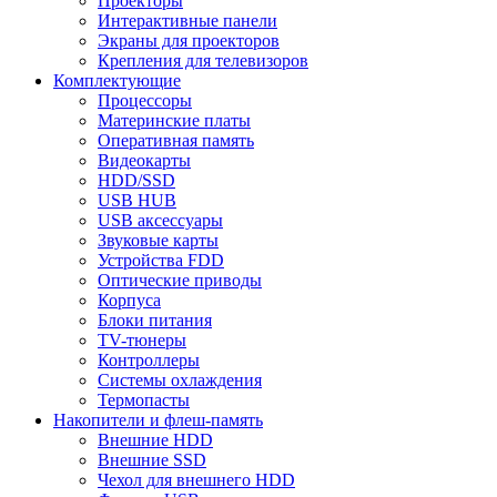
Проекторы
Интерактивные панели
Экраны для проекторов
Крепления для телевизоров
Комплектующие
Процессоры
Материнские платы
Оперативная память
Видеокарты
HDD/SSD
USB HUB
USB аксессуары
Звуковые карты
Устройства FDD
Оптические приводы
Корпуса
Блоки питания
TV-тюнеры
Контроллеры
Системы охлаждения
Термопасты
Накопители и флеш-память
Внешние HDD
Внешние SSD
Чехол для внешнего HDD