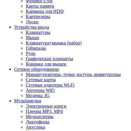
Флэшки USB
Карты памяти
Карманы для HDD
Картридеры
Диски
Устройства ввода
Клавиатуры
Мыши
Клавиатура+мышка (набор)
Геймпады
Рули
Графические планшеты
Коврики для мышек
Сетевое оборудование
Маршрутизаторы, точки доступа, коммутаторы
Сетевые карты
Сетевые адаптеры Wi-Fi
Антенны WiFi
Модемы 3G
Мультимедиа
Электронные книги
Плееры MP3, MP4
Медиаплееры
Диктофоны
Акустика