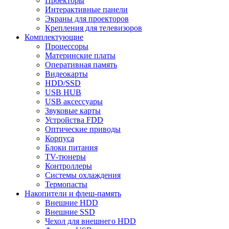
Проекторы
Интерактивные панели
Экраны для проекторов
Крепления для телевизоров
Комплектующие
Процессоры
Материнские платы
Оперативная память
Видеокарты
HDD/SSD
USB HUB
USB аксессуары
Звуковые карты
Устройства FDD
Оптические приводы
Корпуса
Блоки питания
TV-тюнеры
Контроллеры
Системы охлаждения
Термопасты
Накопители и флеш-память
Внешние HDD
Внешние SSD
Чехол для внешнего HDD