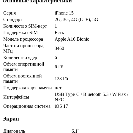
Основные характеристики
Серия
iPhone 15
Стандарт
2G, 3G, 4G (LTE), 5G
Количество SIM-карт
1
Поддержка eSIM
Есть
Модель процессора
Apple A16 Bionic
Частота процессора,
3460
МГц
Количество ядер
6
Объем оперативной
6 Гб
памяти
Объем постоянной
128 Гб
памяти
Поддержка карт памяти
нет
USB Type-C / Bluetooth 5.3 / WiFiax /
Интерфейсы
NFC
Операционная система
iOS 17
Экран
Диагональ
6.1''