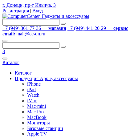
г. Донецк, пр-т Ильича, 3
Регистрация
|
Вход
+7 (949) 361-77-36 —
магазин
+7 (949) 441-20-29 —
сервис
email:
mail@cc-dn.ru
3
Каталог
Каталог
Продукция Apple, аксессуары
iPhone
iPad
Watch
iMac
Mac-mini
Mac Pro
MacBook
Мониторы
Базовые станции
Apple TV