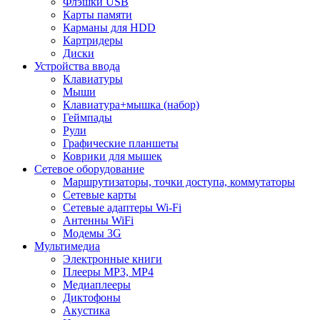
Флэшки USB
Карты памяти
Карманы для HDD
Картридеры
Диски
Устройства ввода
Клавиатуры
Мыши
Клавиатура+мышка (набор)
Геймпады
Рули
Графические планшеты
Коврики для мышек
Сетевое оборудование
Маршрутизаторы, точки доступа, коммутаторы
Сетевые карты
Сетевые адаптеры Wi-Fi
Антенны WiFi
Модемы 3G
Мультимедиа
Электронные книги
Плееры MP3, MP4
Медиаплееры
Диктофоны
Акустика