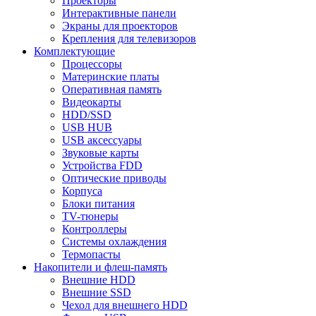
Проекторы
Интерактивные панели
Экраны для проекторов
Крепления для телевизоров
Комплектующие
Процессоры
Материнские платы
Оперативная память
Видеокарты
HDD/SSD
USB HUB
USB аксессуары
Звуковые карты
Устройства FDD
Оптические приводы
Корпуса
Блоки питания
TV-тюнеры
Контроллеры
Системы охлаждения
Термопасты
Накопители и флеш-память
Внешние HDD
Внешние SSD
Чехол для внешнего HDD