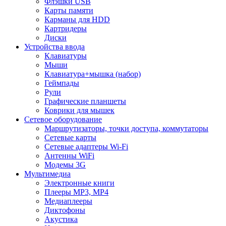
Флэшки USB
Карты памяти
Карманы для HDD
Картридеры
Диски
Устройства ввода
Клавиатуры
Мыши
Клавиатура+мышка (набор)
Геймпады
Рули
Графические планшеты
Коврики для мышек
Сетевое оборудование
Маршрутизаторы, точки доступа, коммутаторы
Сетевые карты
Сетевые адаптеры Wi-Fi
Антенны WiFi
Модемы 3G
Мультимедиа
Электронные книги
Плееры MP3, MP4
Медиаплееры
Диктофоны
Акустика