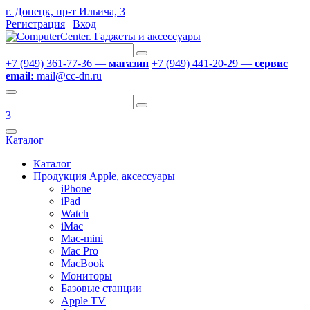
г. Донецк, пр-т Ильича, 3
Регистрация
|
Вход
+7 (949) 361-77-36 —
магазин
+7 (949) 441-20-29 —
сервис
email:
mail@cc-dn.ru
3
Каталог
Каталог
Продукция Apple, аксессуары
iPhone
iPad
Watch
iMac
Mac-mini
Mac Pro
MacBook
Мониторы
Базовые станции
Apple TV