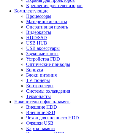
Экраны для проекторов
Крепления для телевизоров
Комплектующие
Процессоры
Материнские платы
Оперативная память
Видеокарты
HDD/SSD
USB HUB
USB аксессуары
Звуковые карты
Устройства FDD
Оптические приводы
Корпуса
Блоки питания
TV-тюнеры
Контроллеры
Системы охлаждения
Термопасты
Накопители и флеш-память
Внешние HDD
Внешние SSD
Чехол для внешнего HDD
Флэшки USB
Карты памяти