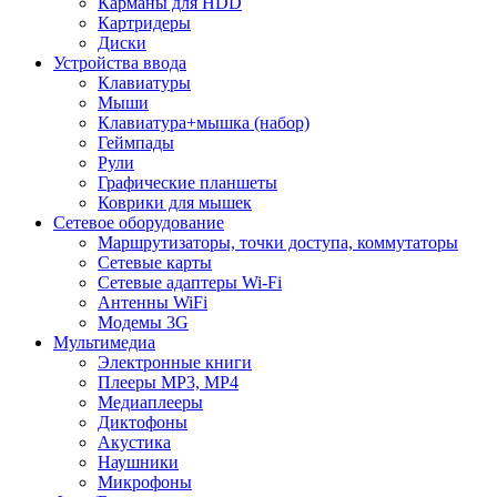
Карманы для HDD
Картридеры
Диски
Устройства ввода
Клавиатуры
Мыши
Клавиатура+мышка (набор)
Геймпады
Рули
Графические планшеты
Коврики для мышек
Сетевое оборудование
Маршрутизаторы, точки доступа, коммутаторы
Сетевые карты
Сетевые адаптеры Wi-Fi
Антенны WiFi
Модемы 3G
Мультимедиа
Электронные книги
Плееры MP3, MP4
Медиаплееры
Диктофоны
Акустика
Наушники
Микрофоны