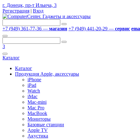
г. Донецк, пр-т Ильича, 3
Регистрация
|
Вход
+7 (949) 361-77-36 —
магазин
+7 (949) 441-20-29 —
сервис
emai
3
Каталог
Каталог
Продукция Apple, аксессуары
iPhone
iPad
Watch
iMac
Mac-mini
Mac Pro
MacBook
Мониторы
Базовые станции
Apple TV
Акустика