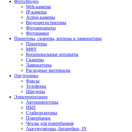
Фото/Видео
Web-камеры
IP-камеры
Action-камеры
Видеорегистраторы
Фотоаппараты
Фоторамки
Принтеры, сканеры, копиры и ламинаторы
Принтеры
МФУ
Копировальные аппараты
Сканеры
Ламинаторы
Расходные материалы
Оргтехника
Факсы
Телефоны
Шредеры
Электропитание
Автоинверторы
ИБП
Стабилизаторы
Повербанки
Чехлы для повербанков
Аккумуляторы, батарейки, ЗУ