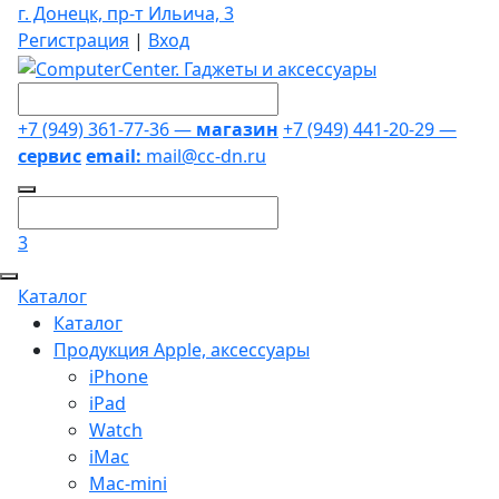
г. Донецк, пр-т Ильича, 3
Регистрация
|
Вход
+7 (949) 361-77-36 —
магазин
+7 (949) 441-20-29 —
сервис
email:
mail@cc-dn.ru
3
Каталог
Каталог
Продукция Apple, аксессуары
iPhone
iPad
Watch
iMac
Mac-mini