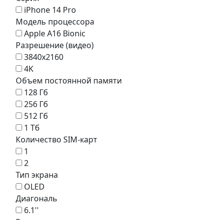
iPhone 14 Pro
Модель процессора
Apple A16 Bionic
Разрешение (видео)
3840x2160
4K
Объем постоянной памяти
128 Гб
256 Гб
512 Гб
1 Тб
Количество SIM-карт
1
2
Тип экрана
OLED
Диагональ
6.1''