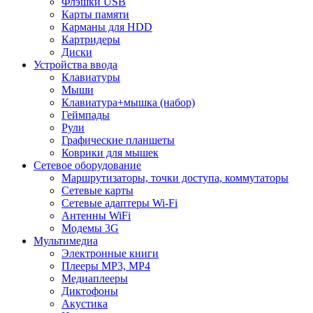
Флэшки USB
Карты памяти
Карманы для HDD
Картридеры
Диски
Устройства ввода
Клавиатуры
Мыши
Клавиатура+мышка (набор)
Геймпады
Рули
Графические планшеты
Коврики для мышек
Сетевое оборудование
Маршрутизаторы, точки доступа, коммутаторы
Сетевые карты
Сетевые адаптеры Wi-Fi
Антенны WiFi
Модемы 3G
Мультимедиа
Электронные книги
Плееры MP3, MP4
Медиаплееры
Диктофоны
Акустика