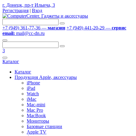
г. Донецк, пр-т Ильича, 3
Регистрация
|
Вход
+7 (949) 361-77-36 —
магазин
+7 (949) 441-20-29 —
сервис
email:
mail@cc-dn.ru
3
Каталог
Каталог
Продукция Apple, аксессуары
iPhone
iPad
Watch
iMac
Mac-mini
Mac Pro
MacBook
Мониторы
Базовые станции
Apple TV