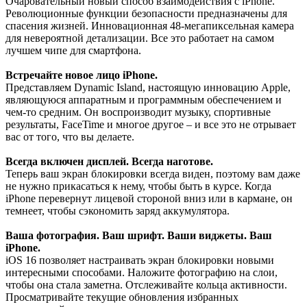
Очаровательный новый способ взаимодействия с iPhone.
Революционные функции безопасности предназначены для
спасения жизней. Инновационная 48-мегапиксельная камера
для невероятной детализации. Все это работает на самом
лучшем чипе для смартфона.
Встречайте новое лицо iPhone.
Представляем Dynamic Island, настоящую инновацию Apple,
являющуюся аппаратным и программным обеспечением и
чем-то средним. Он воспроизводит музыку, спортивные
результаты, FaceTime и многое другое – и все это не отрывает
вас от того, что вы делаете.
Всегда включен дисплей. Всегда наготове.
Теперь ваш экран блокировки всегда виден, поэтому вам даже
не нужно прикасаться к нему, чтобы быть в курсе. Когда
iPhone перевернут лицевой стороной вниз или в кармане, он
темнеет, чтобы сэкономить заряд аккумулятора.
Ваша фотография. Ваш шрифт. Ваши виджеты. Ваш
iPhone.
iOS 16 позволяет настраивать экран блокировки новыми
интересными способами. Наложите фотографию на слои,
чтобы она стала заметна. Отслеживайте кольца активности.
Просматривайте текущие обновления избранных