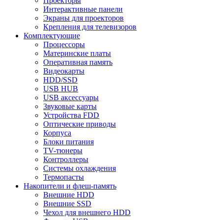
Проекторы
Интерактивные панели
Экраны для проекторов
Крепления для телевизоров
Комплектующие
Процессоры
Материнские платы
Оперативная память
Видеокарты
HDD/SSD
USB HUB
USB аксессуары
Звуковые карты
Устройства FDD
Оптические приводы
Корпуса
Блоки питания
TV-тюнеры
Контроллеры
Системы охлаждения
Термопасты
Накопители и флеш-память
Внешние HDD
Внешние SSD
Чехол для внешнего HDD