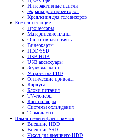
Проекторы
Интерактивные панели
Экраны для проекторов
Крепления для телевизоров
Комплектующие
Процессоры
Материнские платы
Оперативная память
Видеокарты
HDD/SSD
USB HUB
USB аксессуары
Звуковые карты
Устройства FDD
Оптические приводы
Корпуса
Блоки питания
TV-тюнеры
Контроллеры
Системы охлаждения
Термопасты
Накопители и флеш-память
Внешние HDD
Внешние SSD
Чехол для внешнего HDD