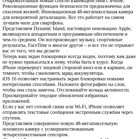
Очаровательный новый способ взаимодействия с iPhone.
Революционные функции безопасности предназначены для
спасения жизней. Инновационная 48-мегапиксельная камера
для невероятной детализации. Все это работает на самом
лучшем чипе для смартфона.
Представляем Dynamic Island, настоящую инновацию Apple,
являющуюся аппаратным и программным обеспечением и
чем-то средним. Он воспроизводит музыку, спортивные
результаты, FaceTime и многое другое – и все это не отрывает
вас от того, что вы делаете
Теперь ваш экран блокировки всегда виден, поэтому вам даже
не нужно прикасаться к нему, чтобы быть в курсе. Когда
iPhone перевернут лицевой стороной вниз или в кармане, он
темнеет, чтобы сэкономить заряд аккумулятора.
iOS 16 позволяет настраивать экран блокировки новыми
интересными способами. Наложите фотографию на слои,
чтобы она стала заметна. Отслеживайте кольца активности.
Просматривайте текущие обновления избранных
приложений.
Если у вас нет сотовой связи или Wi-Fi, iPhone позволяет
отправлять текстовые сообщения экстренным службам через
спутник.
Представляем совершенно новую 48-мегапиксельную
основную камеру с усовершенствованным
четырехпиксельным сенсором.