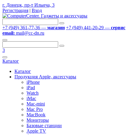
г. Донецк, пр-т Ильича, 3
Регистрация
|
Вход
+7 (949) 361-77-36 —
магазин
+7 (949) 441-20-29 —
сервис
email:
mail@cc-dn.ru
3
Каталог
Каталог
Продукция Apple, аксессуары
iPhone
iPad
Watch
iMac
Mac-mini
Mac Pro
MacBook
Мониторы
Базовые станции
Apple TV