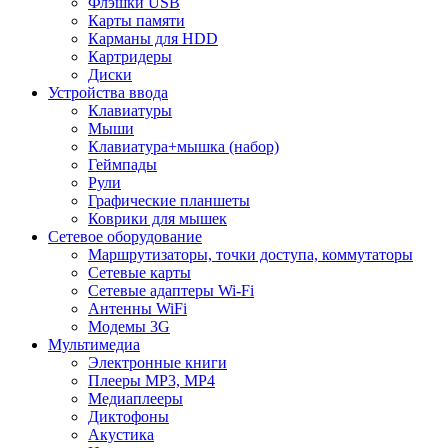
Флэшки USB
Карты памяти
Карманы для HDD
Картридеры
Диски
Устройства ввода
Клавиатуры
Мыши
Клавиатура+мышка (набор)
Геймпады
Рули
Графические планшеты
Коврики для мышек
Сетевое оборудование
Маршрутизаторы, точки доступа, коммутаторы
Сетевые карты
Сетевые адаптеры Wi-Fi
Антенны WiFi
Модемы 3G
Мультимедиа
Электронные книги
Плееры MP3, MP4
Медиаплееры
Диктофоны
Акустика