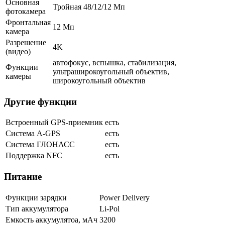
Основная
Тройная 48/12/12 Мп
фотокамера
Фронтальная
12 Мп
камера
Разрешение
4K
(видео)
автофокус, вспышка, стабилизация,
Функции
ультраширокоугольный объектив,
камеры
широкоугольный объектив
Другие функции
Встроенный GPS-приемник
есть
Cистема A-GPS
есть
Система ГЛОНАСС
есть
Поддержка NFC
есть
Питание
Функции зарядки
Power Delivery
Тип аккумулятора
Li-Pol
Емкость аккумулятоа, мАч
3200