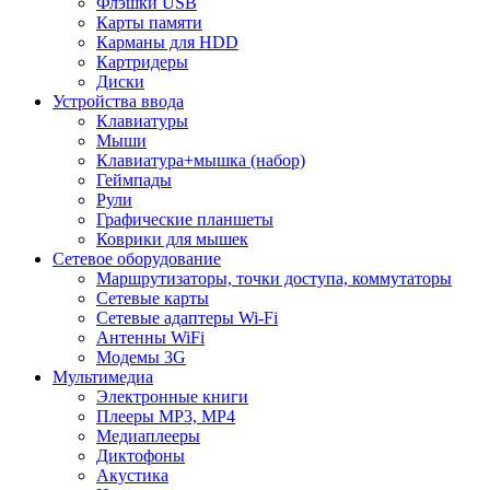
Флэшки USB
Карты памяти
Карманы для HDD
Картридеры
Диски
Устройства ввода
Клавиатуры
Мыши
Клавиатура+мышка (набор)
Геймпады
Рули
Графические планшеты
Коврики для мышек
Сетевое оборудование
Маршрутизаторы, точки доступа, коммутаторы
Сетевые карты
Сетевые адаптеры Wi-Fi
Антенны WiFi
Модемы 3G
Мультимедиа
Электронные книги
Плееры MP3, MP4
Медиаплееры
Диктофоны
Акустика