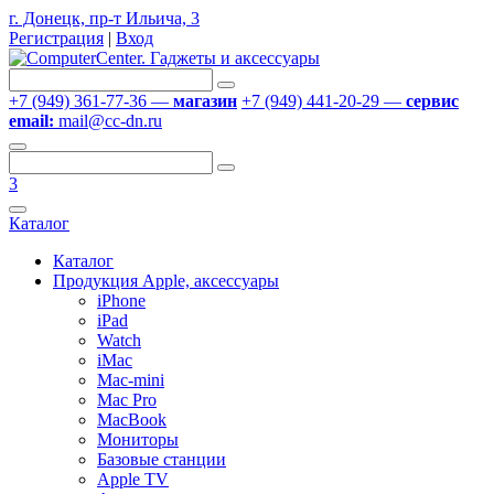
г. Донецк, пр-т Ильича, 3
Регистрация
|
Вход
+7 (949) 361-77-36 —
магазин
+7 (949) 441-20-29 —
сервис
email:
mail@cc-dn.ru
3
Каталог
Каталог
Продукция Apple, аксессуары
iPhone
iPad
Watch
iMac
Mac-mini
Mac Pro
MacBook
Мониторы
Базовые станции
Apple TV