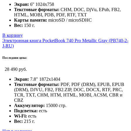
Экран:
6'' 1024x758
Текстовые форматы:
CHM, DOC, DjVu, EPub, FB2,
HTML, MOBI, PDB, PDF, RTF, TXT
Карты памяти:
microSD / microSDHC
Вес:
150 г.
В корзину
Электронная книга PocketBook 740 Pro Metallic Gray (PB740-2-
J-RU)
Последняя цена:
28 490 руб.
Экран:
7.8" 1872x1404
Текстовые форматы:
PDF, PDF (DRM), EPUB, EPUB
(DRM), DJVU, FB2, FB2.ZIP, DOC, DOCX, RTF, PRC,
TCR, TXT, CHM, HTM, HTML, MOBI, ACSM, CBR и
CBZ
Аккумулятор:
15000 стр.
Подсветка:
есть
Wi-Fi:
есть
Вес:
215 г.