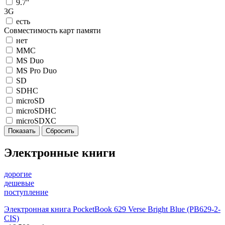
9.7''
3G
есть
Совместимость карт памяти
нет
MMC
MS Duo
MS Pro Duo
SD
SDHC
microSD
microSDHC
microSDXC
Электронные книги
дорогие
дешевые
поступление
Электронная книга PocketBook 629 Verse Bright Blue (PB629-2-
CIS)