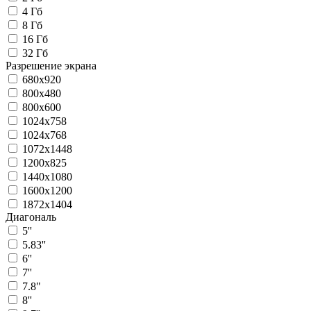
4 Гб
8 Гб
16 Гб
32 Гб
Разрешение экрана
680x920
800x480
800x600
1024x758
1024x768
1072x1448
1200x825
1440x1080
1600x1200
1872x1404
Диагональ
5''
5.83''
6''
7''
7.8"
8''