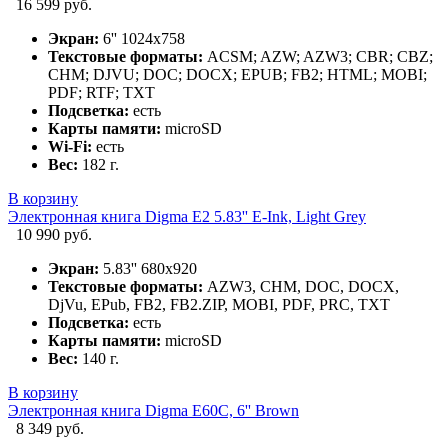
16 599 руб.
Экран:
6'' 1024x758
Текстовые форматы:
ACSM; AZW; AZW3; CBR; CBZ;
CHM; DJVU; DOC; DOCX; EPUB; FB2; HTML; MOBI;
PDF; RTF; TXT
Подсветка:
есть
Карты памяти:
microSD
Wi-Fi:
есть
Вес:
182 г.
В корзину
Электронная книга Digma E2 5.83'' E-Ink, Light Grey
10 990 руб.
Экран:
5.83'' 680x920
Текстовые форматы:
AZW3, CHM, DOC, DOCX,
DjVu, EPub, FB2, FB2.ZIP, MOBI, PDF, PRC, TXT
Подсветка:
есть
Карты памяти:
microSD
Вес:
140 г.
В корзину
Электронная книга Digma E60C, 6'' Brown
8 349 руб.