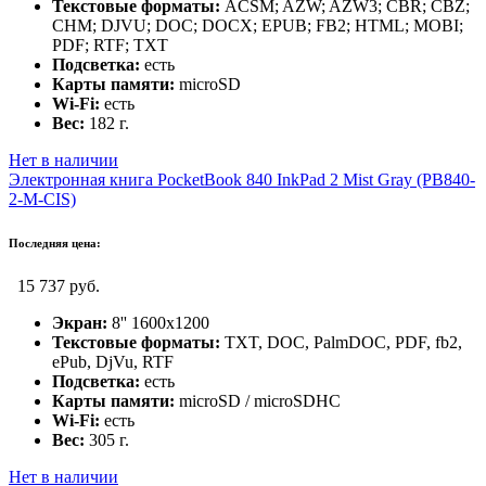
Текстовые форматы:
ACSM; AZW; AZW3; CBR; CBZ;
CHM; DJVU; DOC; DOCX; EPUB; FB2; HTML; MOBI;
PDF; RTF; TXT
Подсветка:
есть
Карты памяти:
microSD
Wi-Fi:
есть
Вес:
182 г.
Нет в наличии
Электронная книга PocketBook 840 InkPad 2 Mist Gray (PB840-
2-M-CIS)
Последняя цена:
15 737 руб.
Экран:
8'' 1600x1200
Текстовые форматы:
TXT, DOC, PalmDOC, PDF, fb2,
ePub, DjVu, RTF
Подсветка:
есть
Карты памяти:
microSD / microSDHC
Wi-Fi:
есть
Вес:
305 г.
Нет в наличии