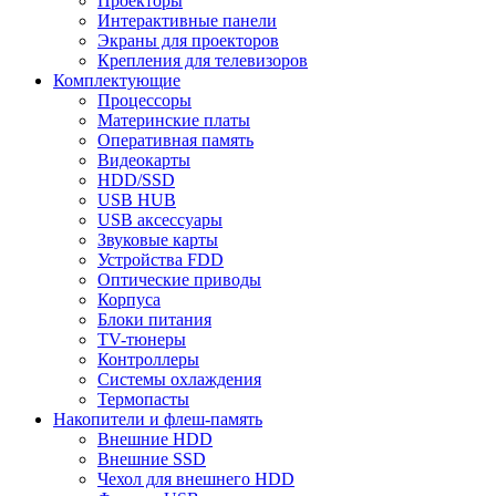
Проекторы
Интерактивные панели
Экраны для проекторов
Крепления для телевизоров
Комплектующие
Процессоры
Материнские платы
Оперативная память
Видеокарты
HDD/SSD
USB HUB
USB аксессуары
Звуковые карты
Устройства FDD
Оптические приводы
Корпуса
Блоки питания
TV-тюнеры
Контроллеры
Системы охлаждения
Термопасты
Накопители и флеш-память
Внешние HDD
Внешние SSD
Чехол для внешнего HDD