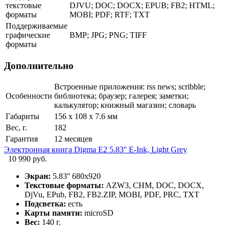
текстовые
DJVU; DOC; DOCX; EPUB; FB2; HTML;
форматы
MOBI; PDF; RTF; TXT
Поддерживаемые
графические
BMP; JPG; PNG; TIFF
форматы
Дополнительно
Встроенные приложения: rss news; scribble;
Особенности
библиотека; браузер; галерея; заметки;
калькулятор; книжный магазин; словарь
Габариты
156 x 108 x 7.6 мм
Вес, г.
182
Гарантия
12 месяцев
Электронная книга Digma E2 5.83'' E-Ink, Light Grey
10 990 руб.
Экран:
5.83'' 680x920
Текстовые форматы:
AZW3, CHM, DOC, DOCX,
DjVu, EPub, FB2, FB2.ZIP, MOBI, PDF, PRC, TXT
Подсветка:
есть
Карты памяти:
microSD
Вес:
140 г.