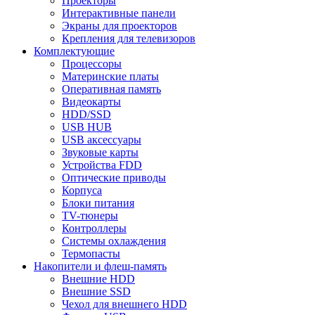
Проекторы
Интерактивные панели
Экраны для проекторов
Крепления для телевизоров
Комплектующие
Процессоры
Материнские платы
Оперативная память
Видеокарты
HDD/SSD
USB HUB
USB аксессуары
Звуковые карты
Устройства FDD
Оптические приводы
Корпуса
Блоки питания
TV-тюнеры
Контроллеры
Системы охлаждения
Термопасты
Накопители и флеш-память
Внешние HDD
Внешние SSD
Чехол для внешнего HDD