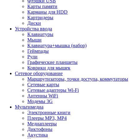
Флэшки USB
Карты памяти
Карманы для HDD
Картридеры
Диски
Устройства ввода
Клавиатуры
Мыши
Клавиатура+мышка (набор)
Геймпады
Рули
Графические планшеты
Коврики для мышек
Сетевое оборудование
Маршрутизаторы, точки доступа, коммутаторы
Сетевые карты
Сетевые адаптеры Wi-Fi
Антенны WiFi
Модемы 3G
Мультимедиа
Электронные книги
Плееры MP3, MP4
Медиаплееры
Диктофоны
Акустика