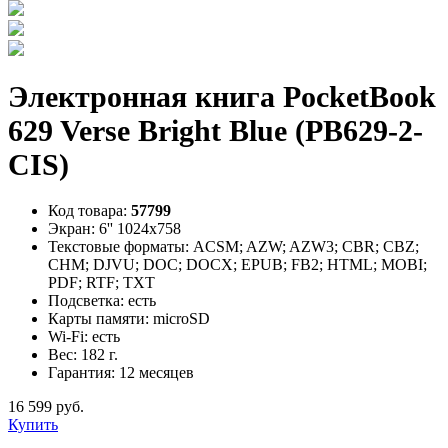
Электронная книга PocketBook
629 Verse Bright Blue (PB629-2-
CIS)
Код товара:
57799
Экран:
6'' 1024x758
Текстовые форматы:
ACSM; AZW; AZW3; CBR; CBZ;
CHM; DJVU; DOC; DOCX; EPUB; FB2; HTML; MOBI;
PDF; RTF; TXT
Подсветка:
есть
Карты памяти:
microSD
Wi-Fi:
есть
Вес:
182 г.
Гарантия:
12 месяцев
16 599 руб.
Купить