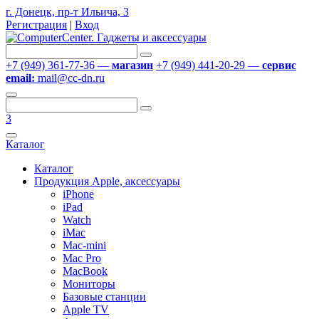
г. Донецк, пр-т Ильича, 3
Регистрация
|
Вход
+7 (949) 361-77-36 —
магазин
+7 (949) 441-20-29 —
сервис
email:
mail@cc-dn.ru
3
Каталог
Каталог
Продукция Apple, аксессуары
iPhone
iPad
Watch
iMac
Mac-mini
Mac Pro
MacBook
Мониторы
Базовые станции
Apple TV