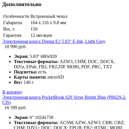
Дополнительно
Особенности
Встроенный чехол
Габариты
164 x 116 x 9.8 мм
Вес, г.
150
Гарантия
12 месяцев
Электронная книга Digma E2 5.83'' E-Ink, Light Grey
10 990 руб.
Экран:
5.83'' 680x920
Текстовые форматы:
AZW3, CHM, DOC, DOCX,
DjVu, EPub, FB2, FB2.ZIP, MOBI, PDF, PRC, TXT
Подсветка:
есть
Карты памяти:
microSD
Вес:
140 г.
В корзину
Электронная книга PocketBook 629 Verse Bright Blue (PB629-2-
CIS)
16 599 руб.
Экран:
6'' 1024x758
Текстовые форматы:
ACSM; AZW; AZW3; CBR; CBZ;
CHM; DJVU; DOC; DOCX; EPUB; FB2; HTML; MOBI;