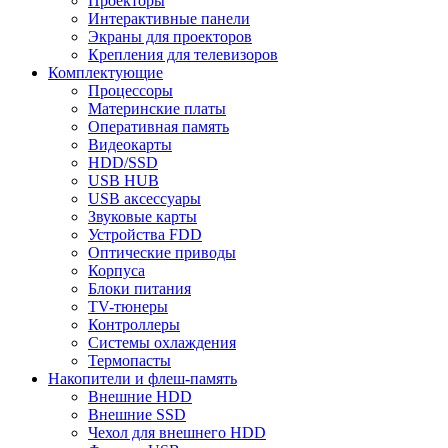
Проекторы
Интерактивные панели
Экраны для проекторов
Крепления для телевизоров
Комплектующие
Процессоры
Материнские платы
Оперативная память
Видеокарты
HDD/SSD
USB HUB
USB аксессуары
Звуковые карты
Устройства FDD
Оптические приводы
Корпуса
Блоки питания
TV-тюнеры
Контроллеры
Системы охлаждения
Термопасты
Накопители и флеш-память
Внешние HDD
Внешние SSD
Чехол для внешнего HDD