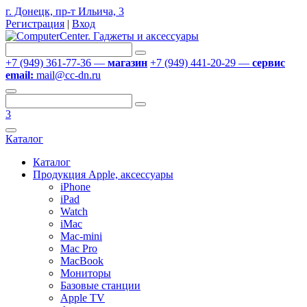
г. Донецк, пр-т Ильича, 3
Регистрация
|
Вход
+7 (949) 361-77-36 —
магазин
+7 (949) 441-20-29 —
сервис
email:
mail@cc-dn.ru
3
Каталог
Каталог
Продукция Apple, аксессуары
iPhone
iPad
Watch
iMac
Mac-mini
Mac Pro
MacBook
Мониторы
Базовые станции
Apple TV