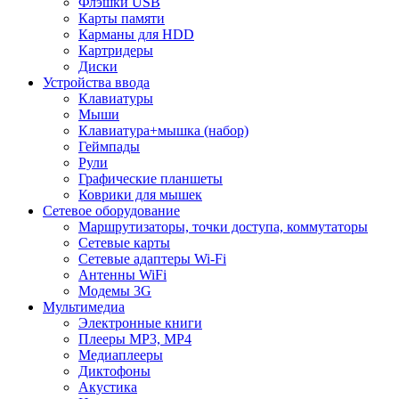
Флэшки USB
Карты памяти
Карманы для HDD
Картридеры
Диски
Устройства ввода
Клавиатуры
Мыши
Клавиатура+мышка (набор)
Геймпады
Рули
Графические планшеты
Коврики для мышек
Сетевое оборудование
Маршрутизаторы, точки доступа, коммутаторы
Сетевые карты
Сетевые адаптеры Wi-Fi
Антенны WiFi
Модемы 3G
Мультимедиа
Электронные книги
Плееры MP3, MP4
Медиаплееры
Диктофоны
Акустика