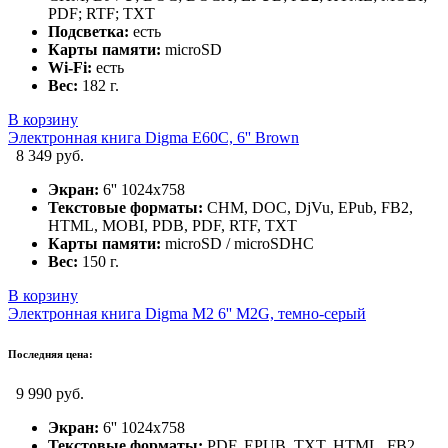
PDF; RTF; TXT
Подсветка:
есть
Карты памяти:
microSD
Wi-Fi:
есть
Вес:
182 г.
В корзину
Электронная книга Digma E60C, 6'' Brown
8 349 руб.
Экран:
6'' 1024x758
Текстовые форматы:
CHM, DOC, DjVu, EPub, FB2,
HTML, MOBI, PDB, PDF, RTF, TXT
Карты памяти:
microSD / microSDHC
Вес:
150 г.
В корзину
Электронная книга Digma M2 6'' M2G, темно-серый
Последняя цена:
9 990 руб.
Экран:
6'' 1024x758
Текстовые форматы:
PDF, EPUB, TXT, HTML, FB2,