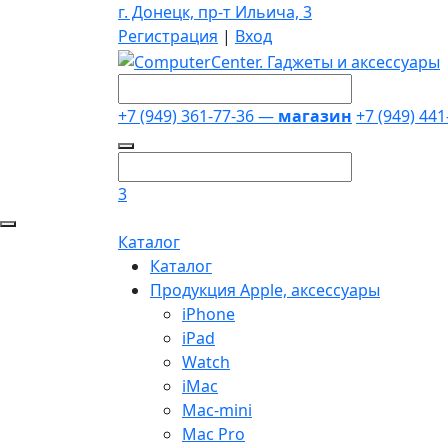
г. Донецк, пр-т Ильича, 3
Регистрация
|
Вход
+7 (949) 361-77-36 —
магазин
+7 (949) 44
3
Каталог
Каталог
Продукция Apple, аксессуары
iPhone
iPad
Watch
iMac
Mac-mini
Mac Pro