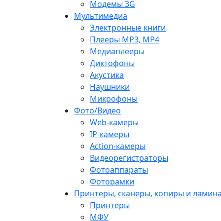
Модемы 3G
Мультимедиа
Электронные книги
Плееры MP3, MP4
Медиаплееры
Диктофоны
Акустика
Наушники
Микрофоны
Фото/Видео
Web-камеры
IP-камеры
Action-камеры
Видеорегистраторы
Фотоаппараты
Фоторамки
Принтеры, сканеры, копиры и ламин
Принтеры
МФУ