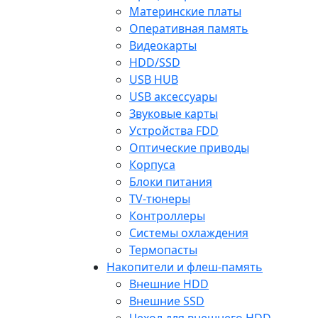
Материнские платы
Оперативная память
Видеокарты
HDD/SSD
USB HUB
USB аксессуары
Звуковые карты
Устройства FDD
Оптические приводы
Корпуса
Блоки питания
TV-тюнеры
Контроллеры
Системы охлаждения
Термопасты
Накопители и флеш-память
Внешние HDD
Внешние SSD
Чехол для внешнего HDD