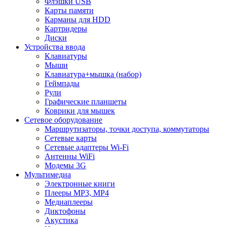
Флэшки USB
Карты памяти
Карманы для HDD
Картридеры
Диски
Устройства ввода
Клавиатуры
Мыши
Клавиатура+мышка (набор)
Геймпады
Рули
Графические планшеты
Коврики для мышек
Сетевое оборудование
Маршрутизаторы, точки доступа, коммутаторы
Сетевые карты
Сетевые адаптеры Wi-Fi
Антенны WiFi
Модемы 3G
Мультимедиа
Электронные книги
Плееры MP3, MP4
Медиаплееры
Диктофоны
Акустика