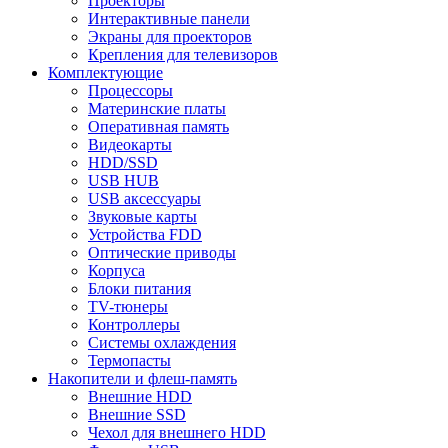
Проекторы
Интерактивные панели
Экраны для проекторов
Крепления для телевизоров
Комплектующие
Процессоры
Материнские платы
Оперативная память
Видеокарты
HDD/SSD
USB HUB
USB аксессуары
Звуковые карты
Устройства FDD
Оптические приводы
Корпуса
Блоки питания
TV-тюнеры
Контроллеры
Системы охлаждения
Термопасты
Накопители и флеш-память
Внешние HDD
Внешние SSD
Чехол для внешнего HDD