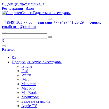
г. Донецк, пр-т Ильича, 3
Регистрация
|
Вход
+7 (949) 361-77-36 —
магазин
+7 (949) 441-20-29 —
сервис
email:
mail@cc-dn.ru
3
Каталог
Каталог
Продукция Apple, аксессуары
iPhone
iPad
Watch
iMac
Mac-mini
Mac Pro
MacBook
Мониторы
Базовые станции
Apple TV