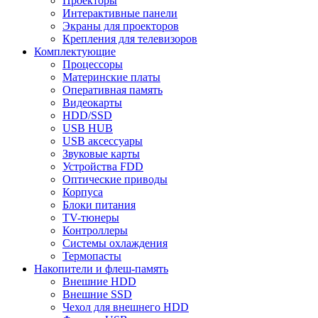
Проекторы
Интерактивные панели
Экраны для проекторов
Крепления для телевизоров
Комплектующие
Процессоры
Материнские платы
Оперативная память
Видеокарты
HDD/SSD
USB HUB
USB аксессуары
Звуковые карты
Устройства FDD
Оптические приводы
Корпуса
Блоки питания
TV-тюнеры
Контроллеры
Системы охлаждения
Термопасты
Накопители и флеш-память
Внешние HDD
Внешние SSD
Чехол для внешнего HDD