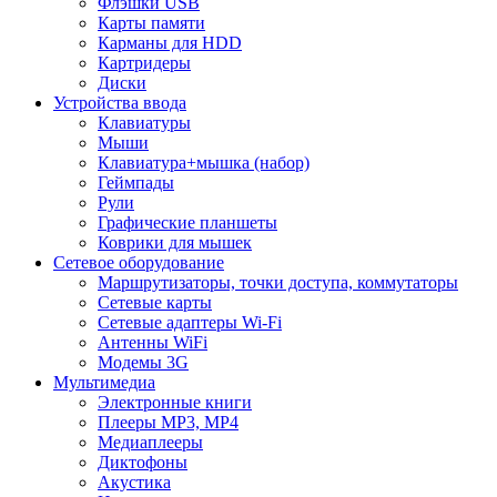
Флэшки USB
Карты памяти
Карманы для HDD
Картридеры
Диски
Устройства ввода
Клавиатуры
Мыши
Клавиатура+мышка (набор)
Геймпады
Рули
Графические планшеты
Коврики для мышек
Сетевое оборудование
Маршрутизаторы, точки доступа, коммутаторы
Сетевые карты
Сетевые адаптеры Wi-Fi
Антенны WiFi
Модемы 3G
Мультимедиа
Электронные книги
Плееры MP3, MP4
Медиаплееры
Диктофоны
Акустика