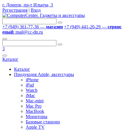
г. Донецк, пр-т Ильича, 3
Регистрация
|
Вход
+7 (949) 361-77-36 —
магазин
+7 (949) 441-20-29 —
сервис
email:
mail@cc-dn.ru
3
Каталог
Каталог
Продукция Apple, аксессуары
iPhone
iPad
Watch
iMac
Mac-mini
Mac Pro
MacBook
Мониторы
Базовые станции
Apple TV