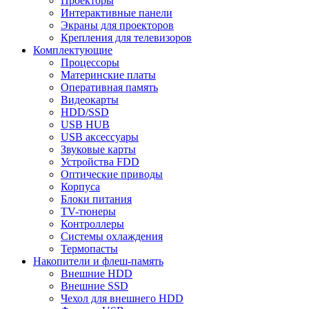
Проекторы
Интерактивные панели
Экраны для проекторов
Крепления для телевизоров
Комплектующие
Процессоры
Материнские платы
Оперативная память
Видеокарты
HDD/SSD
USB HUB
USB аксессуары
Звуковые карты
Устройства FDD
Оптические приводы
Корпуса
Блоки питания
TV-тюнеры
Контроллеры
Системы охлаждения
Термопасты
Накопители и флеш-память
Внешние HDD
Внешние SSD
Чехол для внешнего HDD