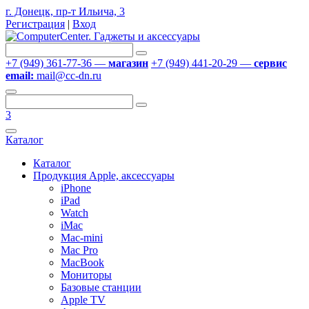
г. Донецк, пр-т Ильича, 3
Регистрация
|
Вход
+7 (949) 361-77-36 —
магазин
+7 (949) 441-20-29 —
сервис
email:
mail@cc-dn.ru
3
Каталог
Каталог
Продукция Apple, аксессуары
iPhone
iPad
Watch
iMac
Mac-mini
Mac Pro
MacBook
Мониторы
Базовые станции
Apple TV