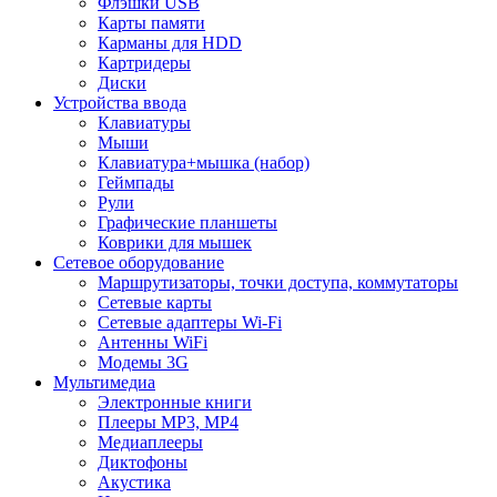
Флэшки USB
Карты памяти
Карманы для HDD
Картридеры
Диски
Устройства ввода
Клавиатуры
Мыши
Клавиатура+мышка (набор)
Геймпады
Рули
Графические планшеты
Коврики для мышек
Сетевое оборудование
Маршрутизаторы, точки доступа, коммутаторы
Сетевые карты
Сетевые адаптеры Wi-Fi
Антенны WiFi
Модемы 3G
Мультимедиа
Электронные книги
Плееры MP3, MP4
Медиаплееры
Диктофоны
Акустика