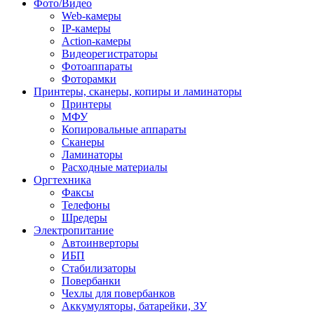
Фото/Видео
Web-камеры
IP-камеры
Action-камеры
Видеорегистраторы
Фотоаппараты
Фоторамки
Принтеры, сканеры, копиры и ламинаторы
Принтеры
МФУ
Копировальные аппараты
Сканеры
Ламинаторы
Расходные материалы
Оргтехника
Факсы
Телефоны
Шредеры
Электропитание
Автоинверторы
ИБП
Стабилизаторы
Повербанки
Чехлы для повербанков
Аккумуляторы, батарейки, ЗУ