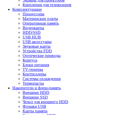
Экраны для проекторов
Крепления для телевизоров
Комплектующие
Процессоры
Материнские платы
Оперативная память
Видеокарты
HDD/SSD
USB HUB
USB аксессуары
Звуковые карты
Устройства FDD
Оптические приводы
Корпуса
Блоки питания
TV-тюнеры
Контроллеры
Системы охлаждения
Термопасты
Накопители и флеш-память
Внешние HDD
Внешние SSD
Чехол для внешнего HDD
Флэшки USB
Карты памяти