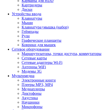
Карманы для HDD
Картридеры
Диски
Устройства ввода
Клавиатуры
Мыши
Клавиатура+мышка (набор)
Геймпады
Рули
Графические планшеты
Коврики для мышек
Сетевое оборудование
Маршрутизаторы, точки доступа, коммутаторы
Сетевые карты
Сетевые адаптеры Wi-Fi
Антенны WiFi
Модемы 3G
Мультимедиа
Электронные книги
Плееры MP3, MP4
Медиаплееры
Диктофоны
Акустика
Наушники
Микрофоны