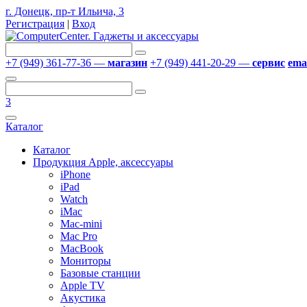
г. Донецк, пр-т Ильича, 3
Регистрация
|
Вход
+7 (949) 361-77-36 —
магазин
+7 (949) 441-20-29 —
сервис
emai
3
Каталог
Каталог
Продукция Apple, аксессуары
iPhone
iPad
Watch
iMac
Mac-mini
Mac Pro
MacBook
Мониторы
Базовые станции
Apple TV
Акустика