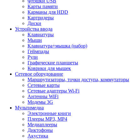
Флэшки USB
Карты памяти
Карманы для HDD
Картридеры
Диски
Устройства ввода
Клавиатуры
Мыши
Клавиатура+мышка (набор)
Геймпады
Рули
Графические планшеты
Коврики для мышек
Сетевое оборудование
Маршрутизаторы, точки доступа, коммутаторы
Сетевые карты
Сетевые адаптеры Wi-Fi
Антенны WiFi
Модемы 3G
Мультимедиа
Электронные книги
Плееры MP3, MP4
Медиаплееры
Диктофоны
Акустика