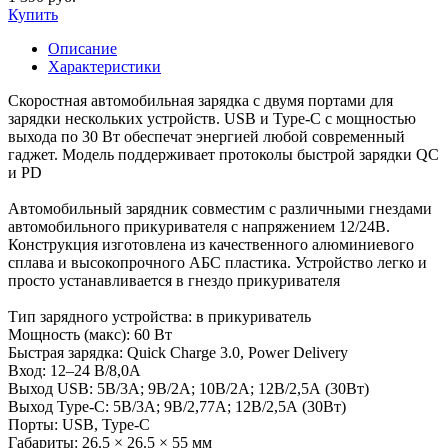
Купить
Описание
Характеристики
Скоростная автомобильная зарядка с двумя портами для
зарядки нескольких устройств. USB и Type-C с мощностью
выхода по 30 Вт обеспечат энергией любой современный
гаджет. Модель поддерживает протоколы быстрой зарядки QC
и PD
Автомобильный зарядник совместим с различными гнездами
автомобильного прикуривателя с напряжением 12/24В.
Конструкция изготовлена из качественного алюминиевого
сплава и высокопрочного АБС пластика. Устройство легко и
просто устанавливается в гнездо прикуривателя
Тип зарядного устройства: в прикуриватель
Мощность (макс): 60 Вт
Быстрая зарядка: Quick Charge 3.0, Power Delivery
Вход: 12–24 В/8,0А
Выход USB: 5В/3А; 9В/2А; 10В/2А; 12В/2,5А (30Вт)
Выход Type-C: 5В/3А; 9В/2,77А; 12В/2,5А (30Вт)
Порты: USB, Type-C
Габариты: 26.5 × 26.5 × 55 мм