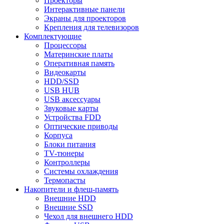
Проекторы
Интерактивные панели
Экраны для проекторов
Крепления для телевизоров
Комплектующие
Процессоры
Материнские платы
Оперативная память
Видеокарты
HDD/SSD
USB HUB
USB аксессуары
Звуковые карты
Устройства FDD
Оптические приводы
Корпуса
Блоки питания
TV-тюнеры
Контроллеры
Системы охлаждения
Термопасты
Накопители и флеш-память
Внешние HDD
Внешние SSD
Чехол для внешнего HDD