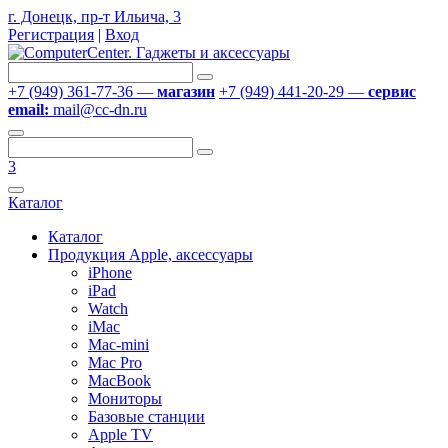
г. Донецк, пр-т Ильича, 3
Регистрация
|
Вход
+7 (949) 361-77-36 —
магазин
+7 (949) 441-20-29 —
сервис
email:
mail@cc-dn.ru
3
Каталог
Каталог
Продукция Apple, аксессуары
iPhone
iPad
Watch
iMac
Mac-mini
Mac Pro
MacBook
Мониторы
Базовые станции
Apple TV