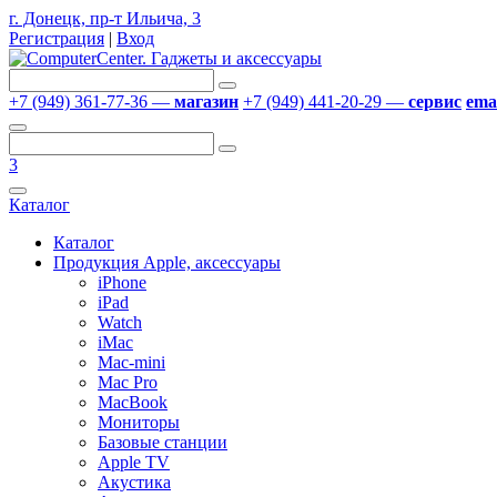
г. Донецк, пр-т Ильича, 3
Регистрация
|
Вход
+7 (949) 361-77-36 —
магазин
+7 (949) 441-20-29 —
сервис
emai
3
Каталог
Каталог
Продукция Apple, аксессуары
iPhone
iPad
Watch
iMac
Mac-mini
Mac Pro
MacBook
Мониторы
Базовые станции
Apple TV
Акустика