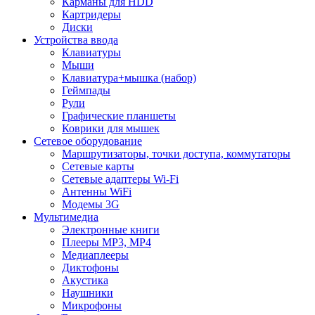
Карманы для HDD
Картридеры
Диски
Устройства ввода
Клавиатуры
Мыши
Клавиатура+мышка (набор)
Геймпады
Рули
Графические планшеты
Коврики для мышек
Сетевое оборудование
Маршрутизаторы, точки доступа, коммутаторы
Сетевые карты
Сетевые адаптеры Wi-Fi
Антенны WiFi
Модемы 3G
Мультимедиа
Электронные книги
Плееры MP3, MP4
Медиаплееры
Диктофоны
Акустика
Наушники
Микрофоны