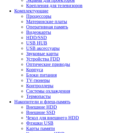
Экраны для проекторов
Крепления для телевизоров
Комплектующие
Процессоры
Материнские платы
Оперативная память
Видеокарты
HDD/SSD
USB HUB
USB аксессуары
Звуковые карты
Устройства FDD
Оптические приводы
Корпуса
Блоки питания
TV-тюнеры
Контроллеры
Системы охлаждения
Термопасты
Накопители и флеш-память
Внешние HDD
Внешние SSD
Чехол для внешнего HDD
Флэшки USB
Карты памяти