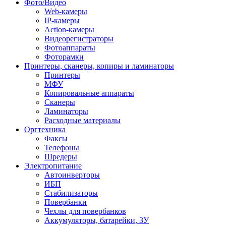
Фото/Видео
Web-камеры
IP-камеры
Action-камеры
Видеорегистраторы
Фотоаппараты
Фоторамки
Принтеры, сканеры, копиры и ламинаторы
Принтеры
МФУ
Копировальные аппараты
Сканеры
Ламинаторы
Расходные материалы
Оргтехника
Факсы
Телефоны
Шредеры
Электропитание
Автоинверторы
ИБП
Стабилизаторы
Повербанки
Чехлы для повербанков
Аккумуляторы, батарейки, ЗУ