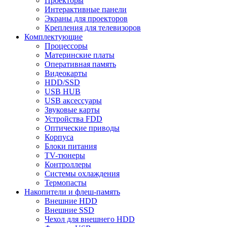
Проекторы
Интерактивные панели
Экраны для проекторов
Крепления для телевизоров
Комплектующие
Процессоры
Материнские платы
Оперативная память
Видеокарты
HDD/SSD
USB HUB
USB аксессуары
Звуковые карты
Устройства FDD
Оптические приводы
Корпуса
Блоки питания
TV-тюнеры
Контроллеры
Системы охлаждения
Термопасты
Накопители и флеш-память
Внешние HDD
Внешние SSD
Чехол для внешнего HDD