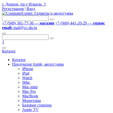
г. Донецк, пр-т Ильича, 3
Регистрация
|
Вход
+7 (949) 361-77-36 —
магазин
+7 (949) 441-20-29 —
сервис
email:
mail@cc-dn.ru
3
Каталог
Каталог
Продукция Apple, аксессуары
iPhone
iPad
Watch
iMac
Mac-mini
Mac Pro
MacBook
Мониторы
Базовые станции
Apple TV