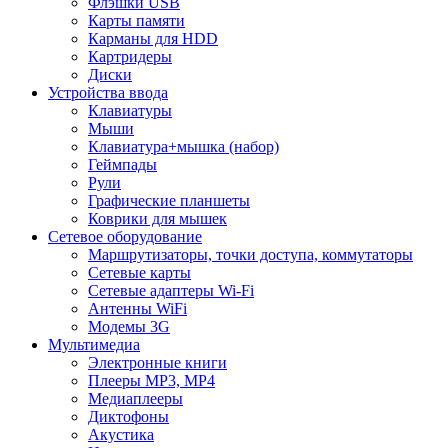
Флэшки USB
Карты памяти
Карманы для HDD
Картридеры
Диски
Устройства ввода
Клавиатуры
Мыши
Клавиатура+мышка (набор)
Геймпады
Рули
Графические планшеты
Коврики для мышек
Сетевое оборудование
Маршрутизаторы, точки доступа, коммутаторы
Сетевые карты
Сетевые адаптеры Wi-Fi
Антенны WiFi
Модемы 3G
Мультимедиа
Электронные книги
Плееры MP3, MP4
Медиаплееры
Диктофоны
Акустика