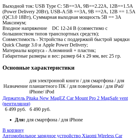
Выходной ток: USB Type C: 5В==3А, 9В==2.22А, 12В==1.5А
(Power Delivery 20Вт), USB-A:5В ==3A, 9В ==2A, 12В == 1.5А
(QC3.0 18Вт), Суммарная выходная мощность 5В == 3А
Максимум;
Входное напряжение DC 12-24 В (совместимо с
большинством типов транспортных средств);
Совместимость - Устройства с поддержкой быстрой зарядки
Quick Charge 3.0 и Apple Power Delivery;
Материалы корпуса - Алюминий + пластик;
Габаритные размеры и вес: размер 64 х 29 мм, вес 25 гр.
Основные характеристики
для электронной книги / для смартфона / для
Назначение
планшетного ПК / для повербанка / для iPad/
iPhone/ iPod
Держатель Pitaka New MagEZ Car Mount Pro 2 MagSafe vent
(вентиляция)
6 499 руб.
6 490 руб.
Для:
для смартфона / для iPhone
В корзину
Автомобильное зарядное устройство Xiaomi Wireless Car