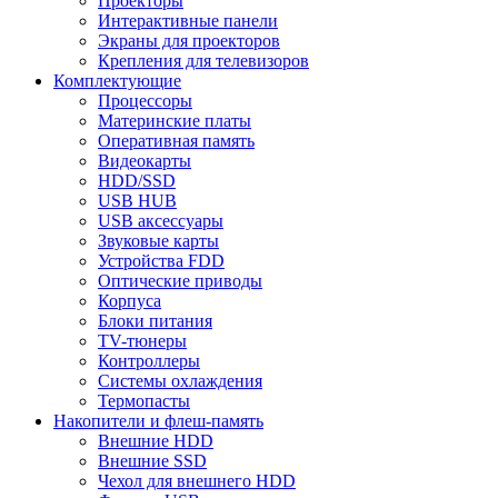
Проекторы
Интерактивные панели
Экраны для проекторов
Крепления для телевизоров
Комплектующие
Процессоры
Материнские платы
Оперативная память
Видеокарты
HDD/SSD
USB HUB
USB аксессуары
Звуковые карты
Устройства FDD
Оптические приводы
Корпуса
Блоки питания
TV-тюнеры
Контроллеры
Системы охлаждения
Термопасты
Накопители и флеш-память
Внешние HDD
Внешние SSD
Чехол для внешнего HDD