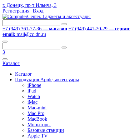
г. Донецк, пр-т Ильича, 3
Регистрация
|
Вход
+7 (949) 361-77-36 —
магазин
+7 (949) 441-20-29 —
сервис
email:
mail@cc-dn.ru
3
Каталог
Каталог
Продукция Apple, аксессуары
iPhone
iPad
Watch
iMac
Mac-mini
Mac Pro
MacBook
Мониторы
Базовые станции
Apple TV