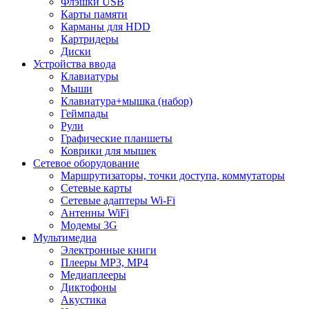
Флэшки USB
Карты памяти
Карманы для HDD
Картридеры
Диски
Устройства ввода
Клавиатуры
Мыши
Клавиатура+мышка (набор)
Геймпады
Рули
Графические планшеты
Коврики для мышек
Сетевое оборудование
Маршрутизаторы, точки доступа, коммутаторы
Сетевые карты
Сетевые адаптеры Wi-Fi
Антенны WiFi
Модемы 3G
Мультимедиа
Электронные книги
Плееры MP3, MP4
Медиаплееры
Диктофоны
Акустика