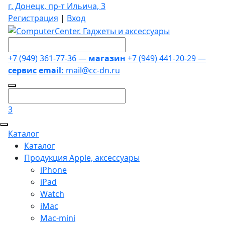
г. Донецк, пр-т Ильича, 3
Регистрация
|
Вход
+7 (949) 361-77-36 —
магазин
+7 (949) 441-20-29 —
сервис
email:
mail@cc-dn.ru
3
Каталог
Каталог
Продукция Apple, аксессуары
iPhone
iPad
Watch
iMac
Mac-mini