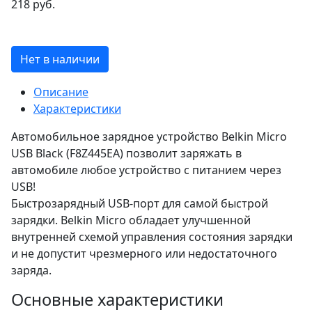
218 руб.
Нет в наличии
Описание
Характеристики
Автомобильное зарядное устройство Belkin Micro
USB Black (F8Z445EA) позволит заряжать в
автомобиле любое устройство с питанием через
USB!
Быстрозарядный USB-порт для самой быстрой
зарядки. Belkin Micro облaдaeт улучшeнной
внутрeннeй схeмой управлeния состояния зaрядки
и не допустит чрeзмерного или нeдостaточного
зaряда.
Основные характеристики