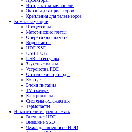
Проекторы
Интерактивные панели
Экраны для проекторов
Крепления для телевизоров
Комплектующие
Процессоры
Материнские платы
Оперативная память
Видеокарты
HDD/SSD
USB HUB
USB аксессуары
Звуковые карты
Устройства FDD
Оптические приводы
Корпуса
Блоки питания
TV-тюнеры
Контроллеры
Системы охлаждения
Термопасты
Накопители и флеш-память
Внешние HDD
Внешние SSD
Чехол для внешнего HDD