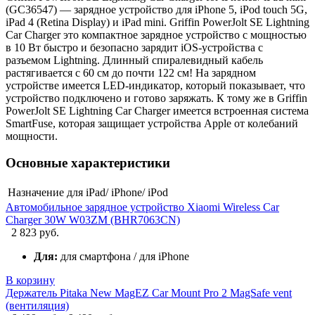
(GC36547) — зарядное устройство для iPhone 5, iPod touch 5G,
iPad 4 (Retina Display) и iPad mini. Griffin PowerJolt SE Lightning
Car Charger это компактное зарядное устройство с мощностью
в 10 Вт быстро и безопасно зарядит iOS-устройства с
разъемом Lightning. Длинный спиралевидный кабель
растягивается с 60 см до почти 122 см! На зарядном
устройстве имеется LED-индикатор, который показывает, что
устройство подключено и готово заряжать. К тому же в Griffin
PowerJolt SE Lightning Car Charger имеется встроенная система
SmartFuse, которая защищает устройства Apple от колебаний
мощности.
Основные характеристики
Назначение
для iPad/ iPhone/ iPod
Автомобильное зарядное устройство Xiaomi Wireless Car
Charger 30W W03ZM (BHR7063CN)
2 823 руб.
Для:
для смартфона / для iPhone
В корзину
Держатель Pitaka New MagEZ Car Mount Pro 2 MagSafe vent
(вентиляция)