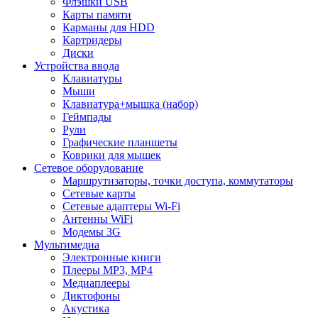
Флэшки USB
Карты памяти
Карманы для HDD
Картридеры
Диски
Устройства ввода
Клавиатуры
Мыши
Клавиатура+мышка (набор)
Геймпады
Рули
Графические планшеты
Коврики для мышек
Сетевое оборудование
Маршрутизаторы, точки доступа, коммутаторы
Сетевые карты
Сетевые адаптеры Wi-Fi
Антенны WiFi
Модемы 3G
Мультимедиа
Электронные книги
Плееры MP3, MP4
Медиаплееры
Диктофоны
Акустика