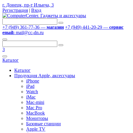
г. Донецк, пр-т Ильича, 3
Регистрация
|
Вход
+7 (949) 361-77-36 —
магазин
+7 (949) 441-20-29 —
сервис
email:
mail@cc-dn.ru
3
Каталог
Каталог
Продукция Apple, аксессуары
iPhone
iPad
Watch
iMac
Mac-mini
Mac Pro
MacBook
Мониторы
Базовые станции
Apple TV