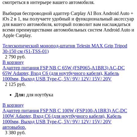
смотреться в интерьере вашего автомобиля.
Выбирая беспроводной адаптер Carplay AI Box Android Auto +
iOs 2 в 1, вы получаете удобный и функциональный аксессуар
для вашего автомобиля, который позволит вам наслаждаться
всеми преимуществами автомобильных систем Android Auto и
Apple Carplay.
Телескопический монопод-штатив Telesin MAX Grip Tripod
30-150 см (S1-TSS-01)
2 790 руб.
В корзину
Адаптер питания FSP NB C 65W (FSP065-A1BR3) AC-DC
65W Adapter, Вход C6 (для ноутбучного кабеля), Кабель
1000мм, Выход USB Type-C, 5V/ 9V/ 12V/ 15V/ 20V
2 125 руб.
Для:
для ноутбука
В корзину
Адаптер питания FSP NB C 100W (FSP100-A1BR3) AC-DC
100W Adapter, Вход C6 (для ноутбучного кабеля), Кабель
1000мм, Выход USB Type-C, 5V/ 9V/ 12V/ 15V/ 20V
автовыбор.
3 380 руб.