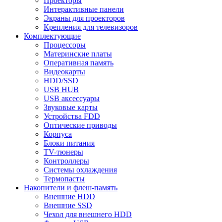
Проекторы
Интерактивные панели
Экраны для проекторов
Крепления для телевизоров
Комплектующие
Процессоры
Материнские платы
Оперативная память
Видеокарты
HDD/SSD
USB HUB
USB аксессуары
Звуковые карты
Устройства FDD
Оптические приводы
Корпуса
Блоки питания
TV-тюнеры
Контроллеры
Системы охлаждения
Термопасты
Накопители и флеш-память
Внешние HDD
Внешние SSD
Чехол для внешнего HDD