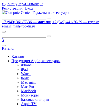
г. Донецк, пр-т Ильича, 3
Регистрация
|
Вход
+7 (949) 361-77-36 —
магазин
+7 (949) 441-20-29 —
сервис
email:
mail@cc-dn.ru
3
Каталог
Каталог
Продукция Apple, аксессуары
iPhone
iPad
Watch
iMac
Mac-mini
Mac Pro
MacBook
Мониторы
Базовые станции
Apple TV