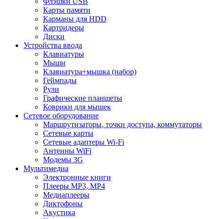
Флэшки USB
Карты памяти
Карманы для HDD
Картридеры
Диски
Устройства ввода
Клавиатуры
Мыши
Клавиатура+мышка (набор)
Геймпады
Рули
Графические планшеты
Коврики для мышек
Сетевое оборудование
Маршрутизаторы, точки доступа, коммутаторы
Сетевые карты
Сетевые адаптеры Wi-Fi
Антенны WiFi
Модемы 3G
Мультимедиа
Электронные книги
Плееры MP3, MP4
Медиаплееры
Диктофоны
Акустика