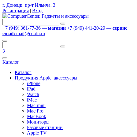
г. Донецк, пр-т Ильича, 3
Регистрация
|
Вход
+7 (949) 361-77-36 —
магазин
+7 (949) 441-20-29 —
сервис
email:
mail@cc-dn.ru
3
Каталог
Каталог
Продукция Apple, аксессуары
iPhone
iPad
Watch
iMac
Mac-mini
Mac Pro
MacBook
Мониторы
Базовые станции
Apple TV