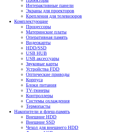
Проекторы
Интерактивные панели
Экраны для проекторов
Крепления для телевизоров
Комплектующие
Процессоры
Материнские платы
Оперативная память
Видеокарты
HDD/SSD
USB HUB
USB аксессуары
Звуковые карты
Устройства FDD
Оптические приводы
Корпуса
Блоки питания
TV-тюнеры
Контроллеры
Системы охлаждения
Термопасты
Накопители и флеш-память
Внешние HDD
Внешние SSD
Чехол для внешнего HDD