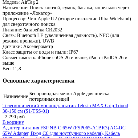
Модель: AirTag 2
Назначение: Поиск ключей, сумок, багажа, кошельков через
приложение «Локатор».
Процессор: Чип Apple U2 (второе поколение Ultra Wideband)
для сверхточного поиска
Питание: батарейка CR2032
Связь: Bluetooth LE (увеличенная дальность), NFC (для
режима пропажи), UWB
Датчики: Акселерометр
Класс защиты от воды и пыли: IP67
Совместимость: iPhone с iOS 26 и выше, iPad с iPadOS 26 и
выше
Вес: 11,8
Основные характеристики
Беспроводная метка Apple для поиска
Назначение
потерянных вещей
Телескопический монопод-штатив Telesin MAX Grip Tripod
30-150 см (S1-TSS-01)
2 790 руб.
В корзину
Адаптер питания FSP NB C 65W (FSP065-A1BR3) AC-DC
65W Adapter, Вход C6 (для ноутбучного кабеля), Кабель