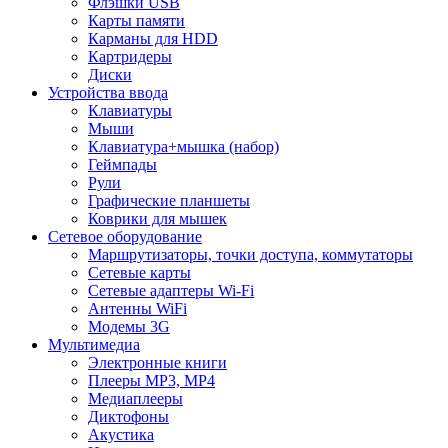
Флэшки USB
Карты памяти
Карманы для HDD
Картридеры
Диски
Устройства ввода
Клавиатуры
Мыши
Клавиатура+мышка (набор)
Геймпады
Рули
Графические планшеты
Коврики для мышек
Сетевое оборудование
Маршрутизаторы, точки доступа, коммутаторы
Сетевые карты
Сетевые адаптеры Wi-Fi
Антенны WiFi
Модемы 3G
Мультимедиа
Электронные книги
Плееры MP3, MP4
Медиаплееры
Диктофоны
Акустика