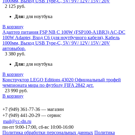
1000мм, Выход USB Type-C, 5V/ 9V/ 12V/ 15V/ 20V
2 125 руб.
Для:
для ноутбука
В корзину
Адаптер питания FSP NB C 100W (FSP100-A1BR3) AC-DC
100W Adapter, Вход C6 (для ноутбучного кабеля), Кабель
1000мм, Выход USB Type-C, 5V/ 9V/ 12V/ 15V/ 20V
автовыбор.
3 380 руб.
Для:
для ноутбука
В корзину
Конструктор LEGO Editions 43020 Официальный трофей
чемпионата мира по футболу FIFA 2842 дет.
23 990 руб.
В корзину
+7 (949) 361-77-36 — магазин
+7 (949) 441-20-29 — сервис
mail@cc-dn.ru
пн-пт 9:00-17:00, сб-вс 10:00-16:00
Политика обработки персональных данных
Политика