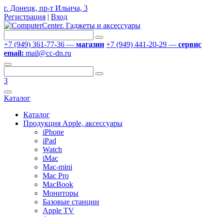
г. Донецк, пр-т Ильича, 3
Регистрация
|
Вход
+7 (949) 361-77-36 —
магазин
+7 (949) 441-20-29 —
сервис
email:
mail@cc-dn.ru
3
Каталог
Каталог
Продукция Apple, аксессуары
iPhone
iPad
Watch
iMac
Mac-mini
Mac Pro
MacBook
Мониторы
Базовые станции
Apple TV