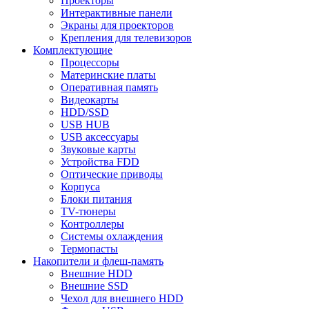
Проекторы
Интерактивные панели
Экраны для проекторов
Крепления для телевизоров
Комплектующие
Процессоры
Материнские платы
Оперативная память
Видеокарты
HDD/SSD
USB HUB
USB аксессуары
Звуковые карты
Устройства FDD
Оптические приводы
Корпуса
Блоки питания
TV-тюнеры
Контроллеры
Системы охлаждения
Термопасты
Накопители и флеш-память
Внешние HDD
Внешние SSD
Чехол для внешнего HDD