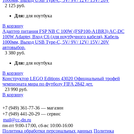
1000мм, Выход USB Type-C, 5V/ 9V/ 12V/ 15V/ 20V
2 125 руб.
Для:
для ноутбука
В корзину
Адаптер питания FSP NB C 100W (FSP100-A1BR3) AC-DC
100W Adapter, Вход C6 (для ноутбучного кабеля), Кабель
1000мм, Выход USB Type-C, 5V/ 9V/ 12V/ 15V/ 20V
автовыбор.
3 380 руб.
Для:
для ноутбука
В корзину
Конструктор LEGO Editions 43020 Официальный трофей
чемпионата мира по футболу FIFA 2842 дет.
23 990 руб.
В корзину
+7 (949) 361-77-36 — магазин
+7 (949) 441-20-29 — сервис
mail@cc-dn.ru
пн-пт 9:00-17:00, сб-вс 10:00-16:00
Политика обработки персональных данных
Политика