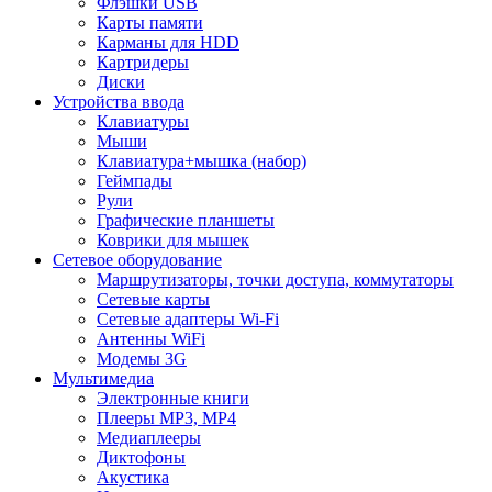
Флэшки USB
Карты памяти
Карманы для HDD
Картридеры
Диски
Устройства ввода
Клавиатуры
Мыши
Клавиатура+мышка (набор)
Геймпады
Рули
Графические планшеты
Коврики для мышек
Сетевое оборудование
Маршрутизаторы, точки доступа, коммутаторы
Сетевые карты
Сетевые адаптеры Wi-Fi
Антенны WiFi
Модемы 3G
Мультимедиа
Электронные книги
Плееры MP3, MP4
Медиаплееры
Диктофоны
Акустика