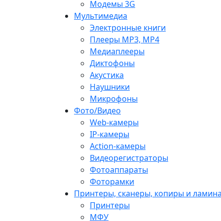
Модемы 3G
Мультимедиа
Электронные книги
Плееры MP3, MP4
Медиаплееры
Диктофоны
Акустика
Наушники
Микрофоны
Фото/Видео
Web-камеры
IP-камеры
Action-камеры
Видеорегистраторы
Фотоаппараты
Фоторамки
Принтеры, сканеры, копиры и ламин
Принтеры
МФУ