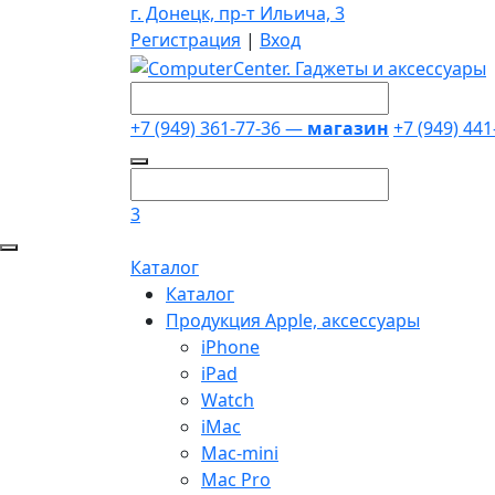
г. Донецк, пр-т Ильича, 3
Регистрация
|
Вход
+7 (949) 361-77-36 —
магазин
+7 (949) 44
3
Каталог
Каталог
Продукция Apple, аксессуары
iPhone
iPad
Watch
iMac
Mac-mini
Mac Pro