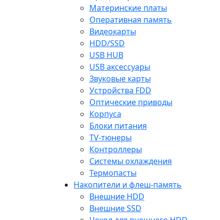
Материнские платы
Оперативная память
Видеокарты
HDD/SSD
USB HUB
USB аксессуары
Звуковые карты
Устройства FDD
Оптические приводы
Корпуса
Блоки питания
TV-тюнеры
Контроллеры
Системы охлаждения
Термопасты
Накопители и флеш-память
Внешние HDD
Внешние SSD
Чехол для внешнего HDD