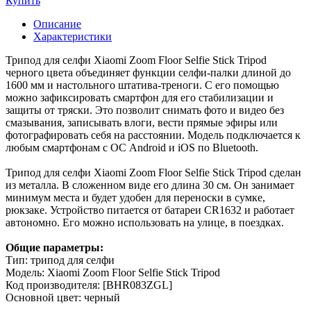
Купить
Описание
Характеристики
Трипод для селфи Xiaomi Zoom Floor Selfie Stick Tripod
черного цвета объединяет функции селфи-палки длиной до
1600 мм и настольного штатива-треноги. С его помощью
можно зафиксировать смартфон для его стабилизации и
защиты от тряски. Это позволит снимать фото и видео без
смазывания, записывать влоги, вести прямые эфиры или
фотографировать себя на расстоянии. Модель подключается к
любым смартфонам с ОС Android и iOS по Bluetooth.
Трипод для селфи Xiaomi Zoom Floor Selfie Stick Tripod сделан
из металла. В сложенном виде его длина 30 см. Он занимает
минимум места и будет удобен для переноски в сумке,
рюкзаке. Устройство питается от батареи CR1632 и работает
автономно. Его можно использовать на улице, в поездках.
Общие параметры:
Тип: трипод для селфи
Модель: Xiaomi Zoom Floor Selfie Stick Tripod
Код производителя: [BHR083ZGL]
Основной цвет: черный