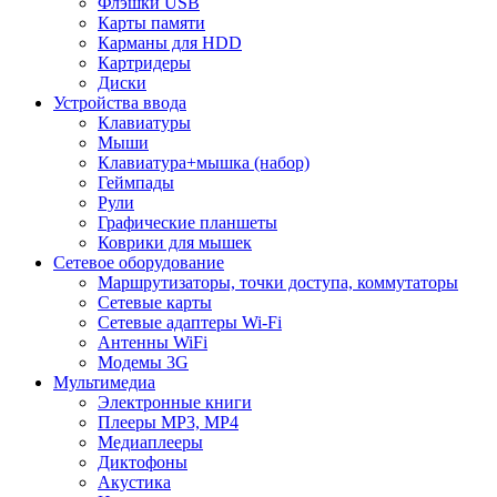
Флэшки USB
Карты памяти
Карманы для HDD
Картридеры
Диски
Устройства ввода
Клавиатуры
Мыши
Клавиатура+мышка (набор)
Геймпады
Рули
Графические планшеты
Коврики для мышек
Сетевое оборудование
Маршрутизаторы, точки доступа, коммутаторы
Сетевые карты
Сетевые адаптеры Wi-Fi
Антенны WiFi
Модемы 3G
Мультимедиа
Электронные книги
Плееры MP3, MP4
Медиаплееры
Диктофоны
Акустика