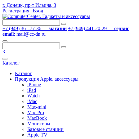
г. Донецк, пр-т Ильича, 3
Регистрация
|
Вход
+7 (949) 361-77-36 —
магазин
+7 (949) 441-20-29 —
сервис
email:
mail@cc-dn.ru
3
Каталог
Каталог
Продукция Apple, аксессуары
iPhone
iPad
Watch
iMac
Mac-mini
Mac Pro
MacBook
Мониторы
Базовые станции
Apple TV