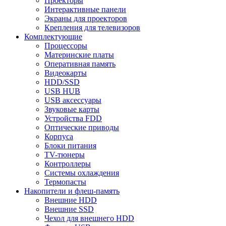
Проекторы
Интерактивные панели
Экраны для проекторов
Крепления для телевизоров
Комплектующие
Процессоры
Материнские платы
Оперативная память
Видеокарты
HDD/SSD
USB HUB
USB аксессуары
Звуковые карты
Устройства FDD
Оптические приводы
Корпуса
Блоки питания
TV-тюнеры
Контроллеры
Системы охлаждения
Термопасты
Накопители и флеш-память
Внешние HDD
Внешние SSD
Чехол для внешнего HDD