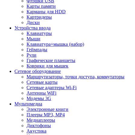
Флэшки USB
Карты памяти
Карманы для HDD
Картридеры
Диски
Устройства ввода
Клавиатуры
Мыши
Клавиатура+мышка (набор)
Геймпады
Рули
Графические планшеты
Коврики для мышек
Сетевое оборудование
Маршрутизаторы, точки доступа, коммутаторы
Сетевые карты
Сетевые адаптеры Wi-Fi
Антенны WiFi
Модемы 3G
Мультимедиа
Электронные книги
Плееры MP3, MP4
Медиаплееры
Диктофоны
Акустика