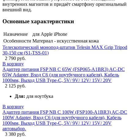
внутренних магнитов и придаёт смартфону оригинальный
внешний вид.
Основные характеристики
Назначение
для Apple iPhone
Особенности
Материал - искусственная кожа
Телескопический монопод-штатив Telesin MAX Grip Tripod
30-150 см (S1-TSS-01)
2 790 руб.
В корзину
Адаптер питания FSP NB C 65W (FSP065-A1BR3) AC-DC
65W Adapter, Вход C6 (для ноутбучного кабеля), Кабель
1000мм, Выход USB Type-C, 5V/ 9V/ 12V/ 15V/ 20V
2 125 руб.
Для:
для ноутбука
В корзину
Адаптер питания FSP NB C 100W (FSP100-A1BR3) AC-DC
100W Adapter, Вход C6 (для ноутбучного кабеля), Кабель
1000мм, Выход USB Type-C, 5V/ 9V/ 12V/ 15V/ 20V
автовыбор.
3 380 руб.