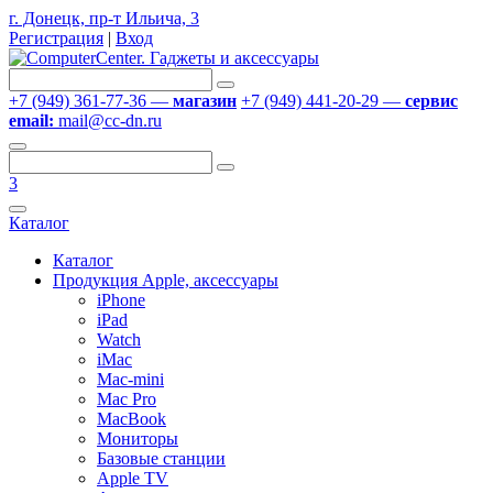
г. Донецк, пр-т Ильича, 3
Регистрация
|
Вход
+7 (949) 361-77-36 —
магазин
+7 (949) 441-20-29 —
сервис
email:
mail@cc-dn.ru
3
Каталог
Каталог
Продукция Apple, аксессуары
iPhone
iPad
Watch
iMac
Mac-mini
Mac Pro
MacBook
Мониторы
Базовые станции
Apple TV