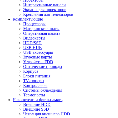
Проекторы
Интерактивные панели
Экраны для проекторов
Крепления для телевизоров
Комплектующие
Процессоры
Материнские платы
Оперативная память
Видеокарты
HDD/SSD
USB HUB
USB аксессуары
Звуковые карты
Устройства FDD
Оптические приводы
Корпуса
Блоки питания
TV-тюнеры
Контроллеры
Системы охлаждения
Термопасты
Накопители и флеш-память
Внешние HDD
Внешние SSD
Чехол для внешнего HDD