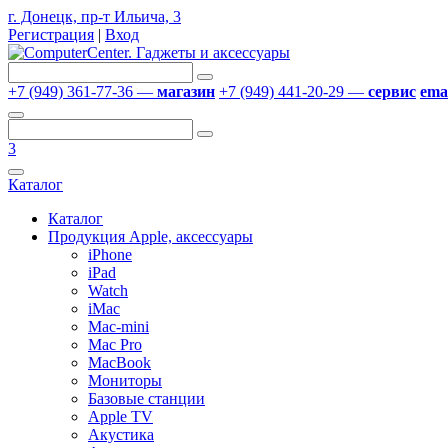
г. Донецк, пр-т Ильича, 3
Регистрация
|
Вход
+7 (949) 361-77-36 —
магазин
+7 (949) 441-20-29 —
сервис
emai
3
Каталог
Каталог
Продукция Apple, аксессуары
iPhone
iPad
Watch
iMac
Mac-mini
Mac Pro
MacBook
Мониторы
Базовые станции
Apple TV
Акустика