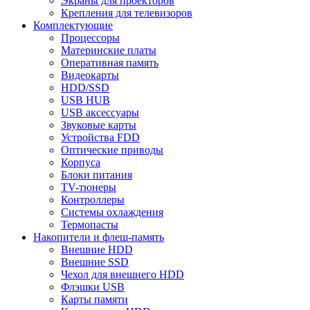
Экраны для проекторов
Крепления для телевизоров
Комплектующие
Процессоры
Материнские платы
Оперативная память
Видеокарты
HDD/SSD
USB HUB
USB аксессуары
Звуковые карты
Устройства FDD
Оптические приводы
Корпуса
Блоки питания
TV-тюнеры
Контроллеры
Системы охлаждения
Термопасты
Накопители и флеш-память
Внешние HDD
Внешние SSD
Чехол для внешнего HDD
Флэшки USB
Карты памяти