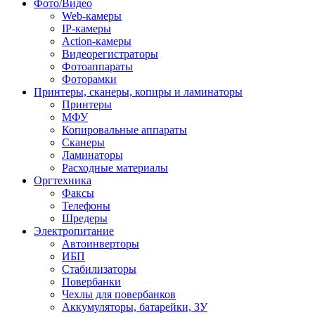
Фото/Видео
Web-камеры
IP-камеры
Action-камеры
Видеорегистраторы
Фотоаппараты
Фоторамки
Принтеры, сканеры, копиры и ламинаторы
Принтеры
МФУ
Копировальные аппараты
Сканеры
Ламинаторы
Расходные материалы
Оргтехника
Факсы
Телефоны
Шредеры
Электропитание
Автоинверторы
ИБП
Стабилизаторы
Повербанки
Чехлы для повербанков
Аккумуляторы, батарейки, ЗУ