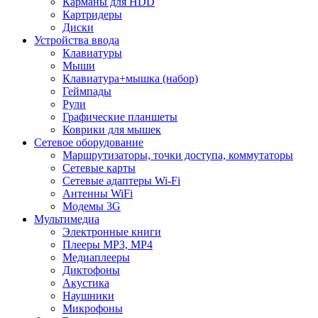
Карманы для HDD
Картридеры
Диски
Устройства ввода
Клавиатуры
Мыши
Клавиатура+мышка (набор)
Геймпады
Рули
Графические планшеты
Коврики для мышек
Сетевое оборудование
Маршрутизаторы, точки доступа, коммутаторы
Сетевые карты
Сетевые адаптеры Wi-Fi
Антенны WiFi
Модемы 3G
Мультимедиа
Электронные книги
Плееры MP3, MP4
Медиаплееры
Диктофоны
Акустика
Наушники
Микрофоны