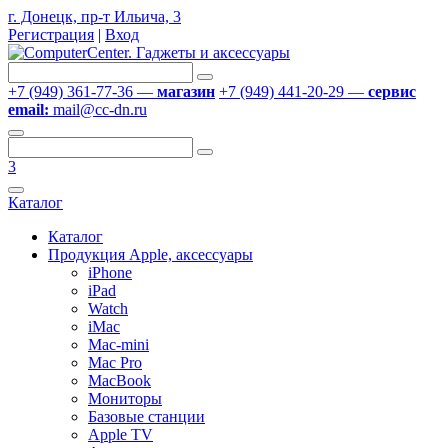
г. Донецк, пр-т Ильича, 3
Регистрация
|
Вход
+7 (949) 361-77-36 —
магазин
+7 (949) 441-20-29 —
сервис
email:
mail@cc-dn.ru
3
Каталог
Каталог
Продукция Apple, аксессуары
iPhone
iPad
Watch
iMac
Mac-mini
Mac Pro
MacBook
Мониторы
Базовые станции
Apple TV