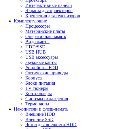
Проекторы
Интерактивные панели
Экраны для проекторов
Крепления для телевизоров
Комплектующие
Процессоры
Материнские платы
Оперативная память
Видеокарты
HDD/SSD
USB HUB
USB аксессуары
Звуковые карты
Устройства FDD
Оптические приводы
Корпуса
Блоки питания
TV-тюнеры
Контроллеры
Системы охлаждения
Термопасты
Накопители и флеш-память
Внешние HDD
Внешние SSD
Чехол для внешнего HDD