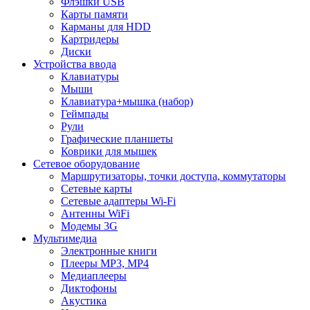
Флэшки USB
Карты памяти
Карманы для HDD
Картридеры
Диски
Устройства ввода
Клавиатуры
Мыши
Клавиатура+мышка (набор)
Геймпады
Рули
Графические планшеты
Коврики для мышек
Сетевое оборудование
Маршрутизаторы, точки доступа, коммутаторы
Сетевые карты
Сетевые адаптеры Wi-Fi
Антенны WiFi
Модемы 3G
Мультимедиа
Электронные книги
Плееры MP3, MP4
Медиаплееры
Диктофоны
Акустика