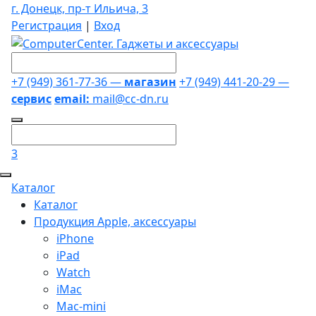
г. Донецк, пр-т Ильича, 3
Регистрация
|
Вход
+7 (949) 361-77-36 —
магазин
+7 (949) 441-20-29 —
сервис
email:
mail@cc-dn.ru
3
Каталог
Каталог
Продукция Apple, аксессуары
iPhone
iPad
Watch
iMac
Mac-mini