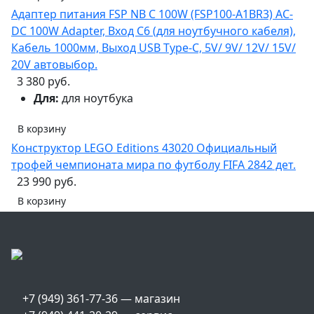
Адаптер питания FSP NB C 100W (FSP100-A1BR3) AC-
DC 100W Adapter, Вход C6 (для ноутбучного кабеля),
Кабель 1000мм, Выход USB Type-C, 5V/ 9V/ 12V/ 15V/
20V автовыбор.
3 380 руб.
Для:
для ноутбука
В корзину
Конструктор LEGO Editions 43020 Официальный
трофей чемпионата мира по футболу FIFA 2842 дет.
23 990 руб.
В корзину
+7 (949) 361-77-36 — магазин