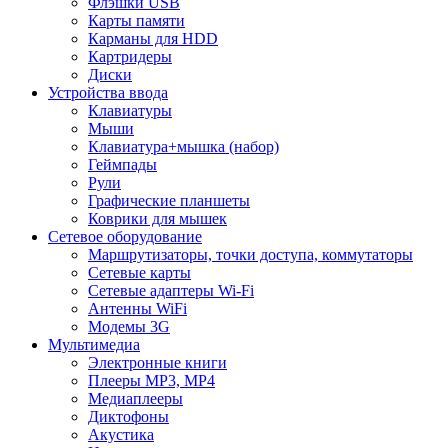
Флэшки USB
Карты памяти
Карманы для HDD
Картридеры
Диски
Устройства ввода
Клавиатуры
Мыши
Клавиатура+мышка (набор)
Геймпады
Рули
Графические планшеты
Коврики для мышек
Сетевое оборудование
Маршрутизаторы, точки доступа, коммутаторы
Сетевые карты
Сетевые адаптеры Wi-Fi
Антенны WiFi
Модемы 3G
Мультимедиа
Электронные книги
Плееры MP3, MP4
Медиаплееры
Диктофоны
Акустика