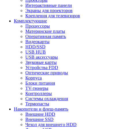
Проекторы
Интерактивные панели
Экраны для проекторов
Крепления для телевизоров
Комплектующие
Процессоры
Материнские платы
Оперативная память
Видеокарты
HDD/SSD
USB HUB
USB аксессуары
Звуковые карты
Устройства FDD
Оптические приводы
Корпуса
Блоки питания
TV-тюнеры
Контроллеры
Системы охлаждения
Термопасты
Накопители и флеш-память
Внешние HDD
Внешние SSD
Чехол для внешнего HDD