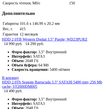
Скорость чтения, Мб/с
150
Дополнительно
Габариты
101.6 х 146.99 х 20.2 мм
Вес, г.
415
Гарантия
12 месяцев
HDD 2,0TB Western Digital 3.5'' Purple; WD23PURZ
14 990 руб.
14 290 руб.
Форм-фактор:
3,5″ Внутренний
Интерфейс:
SATA3
Объем:
2048 Гб
Объем буфера:
64 Мб
Скорость вращения:
5400 об/мин
В корзину
HDD 2.0Tb Seagate Barracuda 3.5'' SATAIII 5400 rpm; 256 Mb
cache; ST2000DM005
14 490 руб.
Форм-фактор:
3,5″ Внутренний
Интерфейс:
SATA3
Объем:
2048 Гб