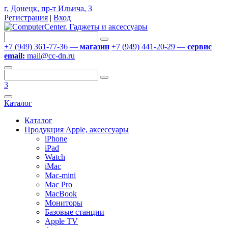
г. Донецк, пр-т Ильича, 3
Регистрация
|
Вход
+7 (949) 361-77-36 —
магазин
+7 (949) 441-20-29 —
сервис
email:
mail@cc-dn.ru
3
Каталог
Каталог
Продукция Apple, аксессуары
iPhone
iPad
Watch
iMac
Mac-mini
Mac Pro
MacBook
Мониторы
Базовые станции
Apple TV