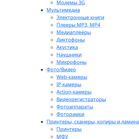
Модемы 3G
Мультимедиа
Электронные книги
Плееры MP3, MP4
Медиаплееры
Диктофоны
Акустика
Наушники
Микрофоны
Фото/Видео
Web-камеры
IP-камеры
Action-камеры
Видеорегистраторы
Фотоаппараты
Фоторамки
Принтеры, сканеры, копиры и ламин
Принтеры
МФУ