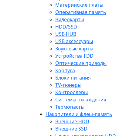
Материнские платы
Оперативная память
Видеокарты
HDD/SSD
USB HUB
USB аксессуары
Звуковые карты
Устройства FDD
Оптические приводы
Корпуса
Блоки питания
TV-тюнеры
Контроллеры
Системы охлаждения
Термопасты
Накопители и флеш-память
Внешние HDD
Внешние SSD
Чехол для внешнего HDD