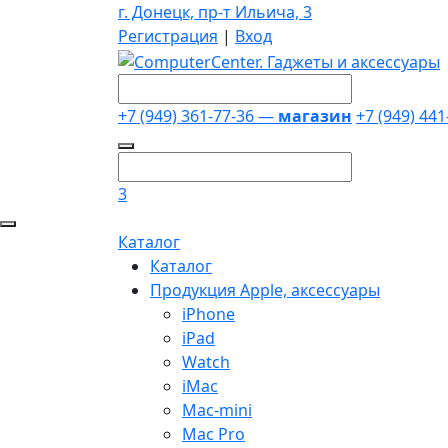
г. Донецк, пр-т Ильича, 3
Регистрация
|
Вход
+7 (949) 361-77-36 —
магазин
+7 (949) 44
3
Каталог
Каталог
Продукция Apple, аксессуары
iPhone
iPad
Watch
iMac
Mac-mini
Mac Pro