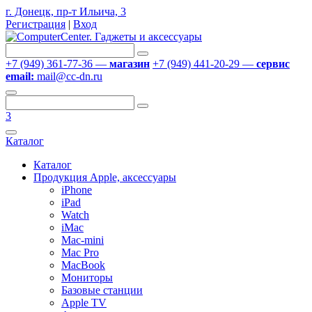
г. Донецк, пр-т Ильича, 3
Регистрация
|
Вход
+7 (949) 361-77-36 —
магазин
+7 (949) 441-20-29 —
сервис
email:
mail@cc-dn.ru
3
Каталог
Каталог
Продукция Apple, аксессуары
iPhone
iPad
Watch
iMac
Mac-mini
Mac Pro
MacBook
Мониторы
Базовые станции
Apple TV