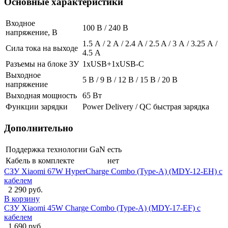
Основные характеристики
Входное
100 В / 240 В
напряжение, В
1.5 А / 2 А / 2.4 A / 2.5 A / 3 А / 3.25 А /
Сила тока на выходе
4.5 А
Разъемы на блоке ЗУ
1xUSB+1xUSB-C
Выходное
5 В / 9 В / 12 В / 15 В / 20 В
напряжение
Выходная мощность
65 Вт
Функции зарядки
Power Delivery / QC быстрая зарядка
Дополнительно
Поддержка технологии GaN
есть
Кабель в комплекте
нет
СЗУ Xiaomi 67W HyperCharge Combo (Type-A) (MDY-12-EH) с
кабелем
2 290 руб.
В корзину
СЗУ Xiaomi 45W Charge Combo (Type-A) (MDY-17-EF) с
кабелем
1 690 руб.