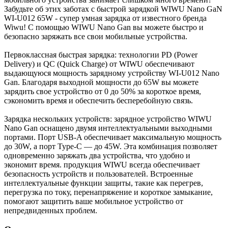
Забудьте об этих заботах с быстрой зарядкой WIWU Nano GaN
WI-U012 65W - супер умная зарядка от известного бренда
Wiwu! С помощью WIWU Nano Gan вы можете быстро и
безопасно заряжать все свои мобильные устройства.
Первоклассная быстрая зарядка: технологии PD (Power
Delivery) и QC (Quick Charge) от WIWU обеспечивают
выдающуюся мощность зарядному устройству WI-U012 Nano
Gan. Благодаря выходной мощности до 65W вы можете
зарядить свое устройство от 0 до 50% за короткое время,
сэкономить время и обеспечить бесперебойную связь.
Зарядка нескольких устройств: зарядное устройство WIWU
Nano Gan оснащено двумя интеллектуальными выходными
портами. Порт USB-A обеспечивает максимальную мощность
до 30W, а порт Type-C — до 45W. Эта комбинация позволяет
одновременно заряжать два устройства, что удобно и
экономит время. продукция WIWU всегда обеспечивает
безопасность устройств и пользователей. Встроенные
интеллектуальные функции защиты, такие как перегрев,
перегрузка по току, перенапряжение и короткое замыкание,
помогают защитить ваше мобильное устройство от
непредвиденных проблем.