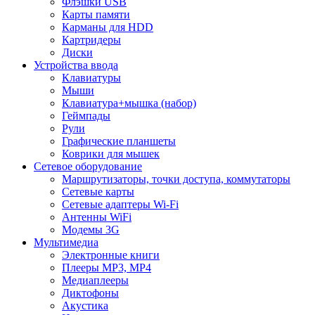
Флэшки USB
Карты памяти
Карманы для HDD
Картридеры
Диски
Устройства ввода
Клавиатуры
Мыши
Клавиатура+мышка (набор)
Геймпады
Рули
Графические планшеты
Коврики для мышек
Сетевое оборудование
Маршрутизаторы, точки доступа, коммутаторы
Сетевые карты
Сетевые адаптеры Wi-Fi
Антенны WiFi
Модемы 3G
Мультимедиа
Электронные книги
Плееры MP3, MP4
Медиаплееры
Диктофоны
Акустика