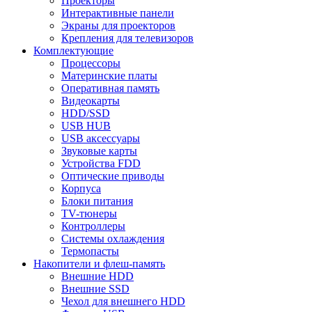
Проекторы
Интерактивные панели
Экраны для проекторов
Крепления для телевизоров
Комплектующие
Процессоры
Материнские платы
Оперативная память
Видеокарты
HDD/SSD
USB HUB
USB аксессуары
Звуковые карты
Устройства FDD
Оптические приводы
Корпуса
Блоки питания
TV-тюнеры
Контроллеры
Системы охлаждения
Термопасты
Накопители и флеш-память
Внешние HDD
Внешние SSD
Чехол для внешнего HDD